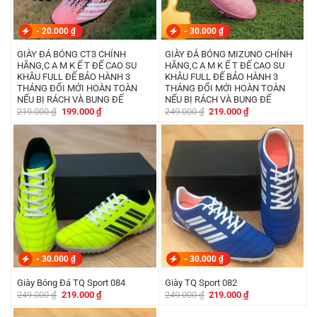
-
20.000
₫
-
30.000
₫
GIÀY ĐÁ BÓNG CT3 CHÍNH
GIÀY ĐÁ BÓNG MIZUNO CHÍNH
HÃNG,C A M K Ế T ĐẾ CAO SU
HÃNG,C A M K Ế T ĐẾ CAO SU
KHÂU FULL ĐẾ BẢO HÀNH 3
KHÂU FULL ĐẾ BẢO HÀNH 3
THÁNG ĐỔI MỚI HOÀN TOÀN
THÁNG ĐỔI MỚI HOÀN TOÀN
NẾU BỊ RÁCH VÀ BUNG ĐẾ
NẾU BỊ RÁCH VÀ BUNG ĐẾ
Giá
Giá
Giá
Giá
219.000
₫
199.000
₫
249.000
₫
219.000
₫
gốc
hiện
gốc
hiện
là:
tại
là:
tại
219.000 ₫.
là:
249.000 ₫.
là:
199.000 ₫.
219.000 ₫.
-
30.000
₫
-
30.000
₫
Giày Bóng Đá TQ Sport 084
Giày TQ Sport 082
Giá
Giá
Giá
Giá
249.000
₫
219.000
₫
249.000
₫
219.000
₫
gốc
hiện
gốc
hiện
là:
tại
là:
tại