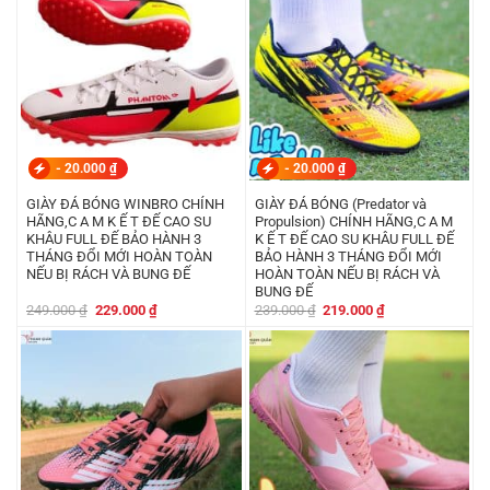
-
20.000
₫
-
20.000
₫
GIÀY ĐÁ BÓNG WINBRO CHÍNH
GIÀY ĐÁ BÓNG (Predator và
HÃNG,C A M K Ế T ĐẾ CAO SU
Propulsion) CHÍNH HÃNG,C A M
KHÂU FULL ĐẾ BẢO HÀNH 3
K Ế T ĐẾ CAO SU KHÂU FULL ĐẾ
THÁNG ĐỔI MỚI HOÀN TOÀN
BẢO HÀNH 3 THÁNG ĐỔI MỚI
NẾU BỊ RÁCH VÀ BUNG ĐẾ
HOÀN TOÀN NẾU BỊ RÁCH VÀ
BUNG ĐẾ
Giá
Giá
Giá
Giá
249.000
₫
229.000
₫
239.000
₫
219.000
₫
gốc
hiện
gốc
hiện
là:
tại
là:
tại
249.000 ₫.
là:
239.000 ₫.
là:
229.000 ₫.
219.000 ₫.