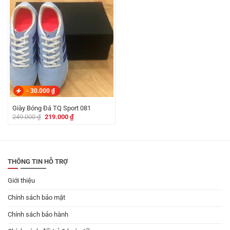
249.000 ₫.
là:
249.000 ₫.
là:
219.000 ₫.
219.000 ₫.
-
30.000
₫
Giày Bóng Đá TQ Sport 081
Giá
Giá
249.000
₫
219.000
₫
gốc
hiện
là:
tại
249.000 ₫.
là:
219.000 ₫.
THÔNG TIN HỖ TRỢ
Giới thiệu
Chính sách bảo mật
Chính sách bảo hành