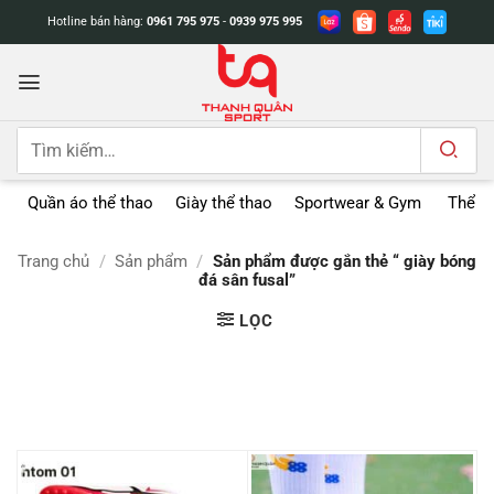
Bỏ
Hotline bán hàng:
0961 795 975
-
0939 975 995
qua
nội
dung
Tìm
kiếm:
Quần áo thể thao
Giày thể thao
Sportwear & Gym
Thể t
Trang chủ
/
Sản phẩm
/
Sản phẩm được gắn thẻ “ giày bóng
đá sân fusal”
LỌC