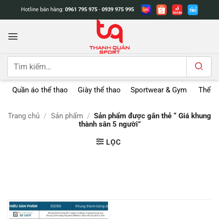
Bỏ
Hotline bán hàng:
0961 795 975
-
0939 975 995
qua
nội
dung
Tìm
kiếm:
Quần áo thể thao
Giày thể thao
Sportwear & Gym
Thể t
Trang chủ
/
Sản phẩm
/
Sản phẩm được gắn thẻ “ Giá khung
thành sân 5 người”
LỌC