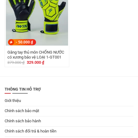
-
50.000
₫
Găng tay thủ môn CHỐNG NƯỚC
có xương bảo vệ LOẠI 1-GT001
Giá
Giá
379.000
₫
329.000
₫
gốc
hiện
là:
tại
379.000 ₫.
là:
329.000 ₫.
THÔNG TIN HỖ TRỢ
Giới thiệu
Chính sách bảo mật
Chính sách bảo hành
Chính sách đổi trả & hoàn tiền