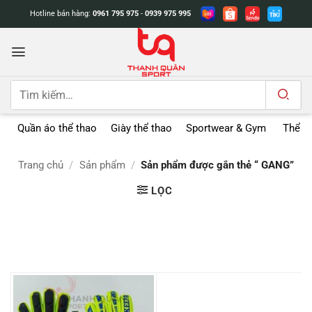
Bỏ
Hotline bán hàng:
0961 795 975
-
0939 975 995
qua
nội
dung
Tìm
kiếm:
Quần áo thể thao
Giày thể thao
Sportwear & Gym
Thể t
Trang chủ
/
Sản phẩm
/
Sản phẩm được gắn thẻ “ GANG”
LỌC