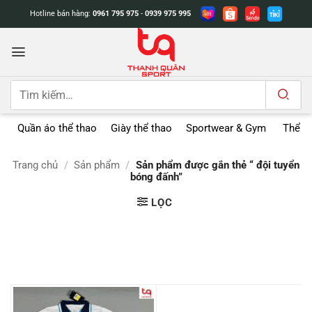
Bỏ
Hotline bán hàng:
0961 795 975
-
0939 975 995
qua
nội
dung
Tìm
kiếm:
Quần áo thể thao
Giày thể thao
Sportwear & Gym
Thể t
Trang chủ
/
Sản phẩm
/
Sản phẩm được gắn thẻ “ đội tuyển
bóng đấnh”
LỌC