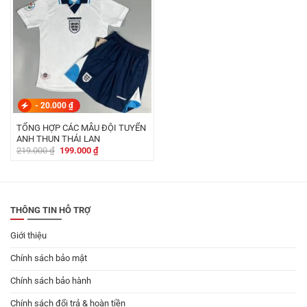
-
20.000
₫
TỔNG HỢP CÁC MẪU ĐỘI TUYỂN
ANH THUN THÁI LAN
Giá
Giá
219.000
₫
199.000
₫
gốc
hiện
là:
tại
219.000 ₫.
là:
199.000 ₫.
THÔNG TIN HỖ TRỢ
Giới thiệu
Chính sách bảo mật
Chính sách bảo hành
Chính sách đổi trả & hoàn tiền