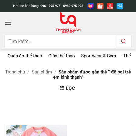
Bỏ
Hotline bán hàng:
0961 795 975
-
0939 975 995
qua
nội
dung
Tìm
kiếm:
Quần áo thể thao
Giày thể thao
Sportwear & Gym
Thể t
Trang chủ
/
Sản phẩm
/
Sản phẩm được gắn thẻ “ đồ bơi trẻ
em bình thạnh”
LỌC