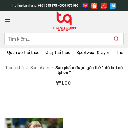
Bỏ
Hotline bán hàng:
0961 795 975
-
0939 975 995
qua
nội
dung
Tìm
kiếm:
Quần áo thể thao
Giày thể thao
Sportwear & Gym
Thể t
Trang chủ
/
Sản phẩm
/
Sản phẩm được gắn thẻ “ đồ bơi nữ
tphcm”
LỌC