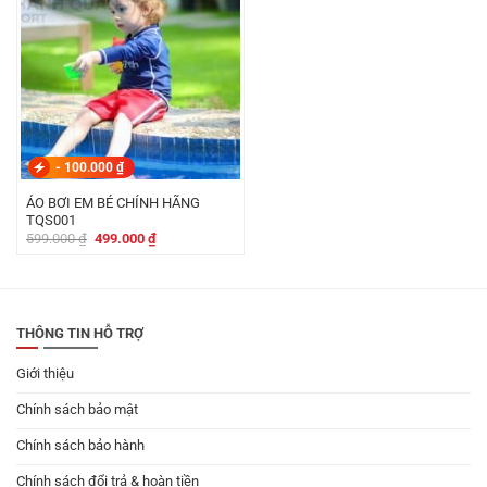
-
100.000
₫
ÁO BƠI EM BÉ CHÍNH HÃNG
TQS001
Giá
Giá
599.000
₫
499.000
₫
gốc
hiện
là:
tại
599.000 ₫.
là:
499.000 ₫.
THÔNG TIN HỖ TRỢ
Giới thiệu
Chính sách bảo mật
Chính sách bảo hành
Chính sách đổi trả & hoàn tiền