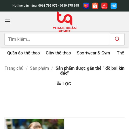
Bỏ
Hotline bán hàng:
0961 795 975
-
0939 975 995
qua
nội
dung
Tìm
kiếm:
Quần áo thể thao
Giày thể thao
Sportwear & Gym
Thể t
Trang chủ
/
Sản phẩm
/
Sản phẩm được gắn thẻ “ đồ bơi kín
đáo”
LỌC