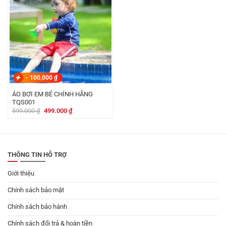
-
100.000
₫
ÁO BƠI EM BÉ CHÍNH HÃNG
TQS001
Giá
Giá
599.000
₫
499.000
₫
gốc
hiện
là:
tại
599.000 ₫.
là:
499.000 ₫.
THÔNG TIN HỖ TRỢ
Giới thiệu
Chính sách bảo mật
Chính sách bảo hành
Chính sách đổi trả & hoàn tiền