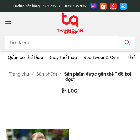
Bỏ
Hotline bán hàng:
0961 795 975
-
0939 975 995
qua
nội
dung
Tìm
kiếm:
Quần áo thể thao
Giày thể thao
Sportwear & Gym
Thể t
Trang chủ
/
Sản phẩm
/
Sản phẩm được gắn thẻ “ đồ bơi
độc”
LỌC