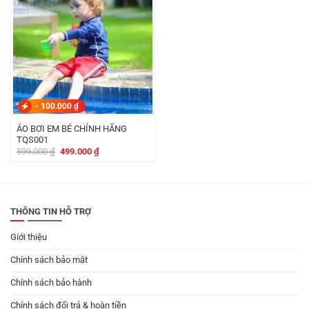
-
100.000
₫
ÁO BƠI EM BÉ CHÍNH HÃNG
TQS001
Giá
Giá
599.000
₫
499.000
₫
gốc
hiện
là:
tại
599.000 ₫.
là:
499.000 ₫.
THÔNG TIN HỖ TRỢ
Giới thiệu
Chính sách bảo mật
Chính sách bảo hành
Chính sách đổi trả & hoàn tiền