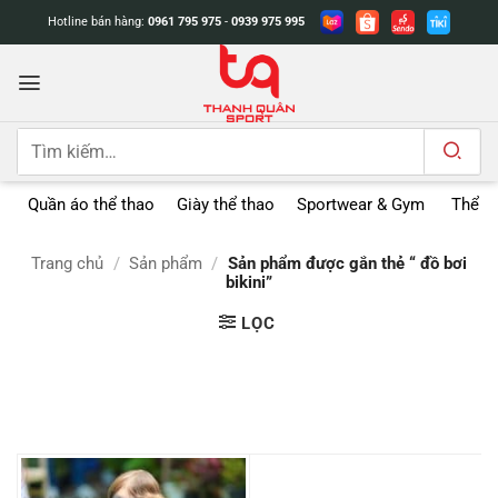
Bỏ
Hotline bán hàng:
0961 795 975
-
0939 975 995
qua
nội
dung
Tìm
kiếm:
Quần áo thể thao
Giày thể thao
Sportwear & Gym
Thể t
Trang chủ
/
Sản phẩm
/
Sản phẩm được gắn thẻ “ đồ bơi
bikini”
LỌC