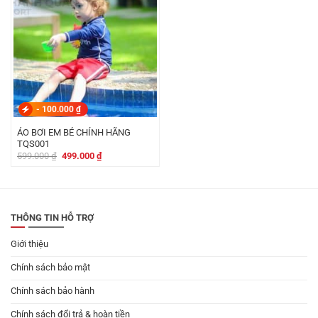
-
100.000
₫
ÁO BƠI EM BÉ CHÍNH HÃNG
TQS001
Giá
Giá
599.000
₫
499.000
₫
gốc
hiện
là:
tại
599.000 ₫.
là:
499.000 ₫.
THÔNG TIN HỖ TRỢ
Giới thiệu
Chính sách bảo mật
Chính sách bảo hành
Chính sách đổi trả & hoàn tiền