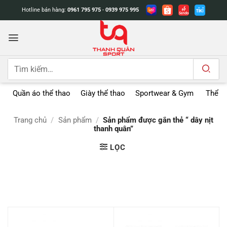
Bỏ
Hotline bán hàng:
0961 795 975
-
0939 975 995
qua
nội
dung
Tìm
kiếm:
Quần áo thể thao
Giày thể thao
Sportwear & Gym
Thể t
Trang chủ
/
Sản phẩm
/
Sản phẩm được gắn thẻ “ dây nịt
thanh quân”
LỌC