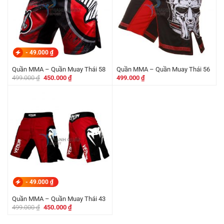
-
49.000
₫
Quần MMA – Quần Muay Thái 58
Quần MMA – Quần Muay Thái 56
Giá
Giá
499.000
₫
450.000
₫
499.000
₫
gốc
hiện
là:
tại
499.000 ₫.
là:
450.000 ₫.
-
49.000
₫
Quần MMA – Quần Muay Thái 43
Giá
Giá
499.000
₫
450.000
₫
gốc
hiện
là:
tại