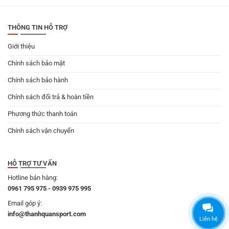
499.000 ₫.
là:
450.000 ₫.
THÔNG TIN HỖ TRỢ
Giới thiệu
Chính sách bảo mật
Chính sách bảo hành
Chính sách đổi trả & hoàn tiền
Phương thức thanh toán
Chính sách vận chuyển
HỖ TRỢ TƯ VẤN
Hotline bán hàng:
0961 795 975 - 0939 975 995
Email góp ý:
info@thanhquansport.com
Liên hệ