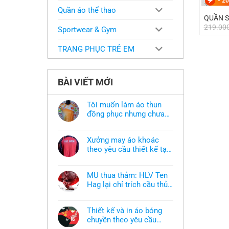
-
20
Quần áo thể thao
QUẦN S
219.00
Sportwear & Gym
TRANG PHỤC TRẺ EM
BÀI VIẾT MỚI
Tôi muốn làm áo thun
đồng phục nhưng chưa
có mẫu thì phải làm sao?
Không
có
bình
Xưởng may áo khoác
luận
ở
theo yêu cầu thiết kế tại
Tôi
TPHCM
Không
muốn
có
làm
bình
áo
MU thua thảm: HLV Ten
luận
thun
ở
Hag lại chỉ trích cầu thủ,
đồng
Xưởng
phục
thừa nhận sự thật chua
Không
may
nhưng
có
áo
chát của bầy quỷ nhỏ
chưa
bình
khoác
có
Thiết kế và in áo bóng
luận
theo
mẫu
ở
chuyền theo yêu cầu
yêu
thì
MU
cầu
phải