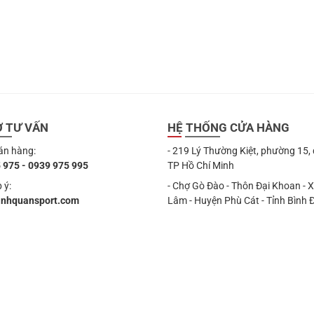
Ợ TƯ VẤN
HỆ THỐNG CỬA HÀNG
án hàng:
- 219 Lý Thường Kiệt, phường 15,
 975 - 0939 975 995
TP Hồ Chí Minh
 ý:
- Chợ Gò Đào - Thôn Đại Khoan - 
anhquansport.com
Lâm - Huyện Phù Cát - Tỉnh Bình 