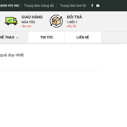
Trung tâm bóng đá
Trung tâm bơi lội
-
0939 975 995
GIAO HÀNG
ĐỔI TRẢ
HỎA TỐC
1 ĐỔI 1
tận nơi
nếu lỗi
THỂ THAO
TIN TỨC
LIÊN HỆ
 quả duy nhất