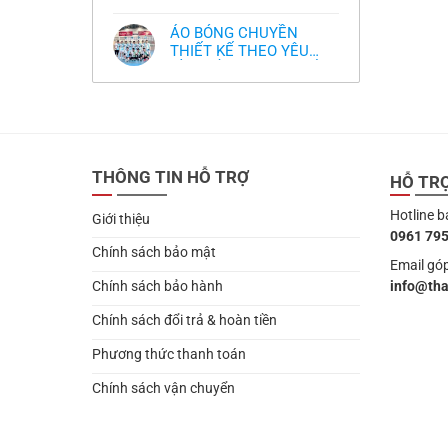
,thiết kế logo free
Không
thua
thiết
làm
có
thảm:
kế
sao?
bình
HLV
tại
ÁO BÓNG CHUYỀN
luận
Ten
TPHCM
ở
THIẾT KẾ THEO YÊU
Hag
Thiết
lại
CẦU- ĐỒ BÓNG CHUYỀN
Không
kế
chỉ
có
và
THIẾT KẾ MỚI NHẤT
trích
bình
in
cầu
2024
luận
áo
thủ,
ở
bóng
thừa
ÁO
chuyền
nhận
BÓNG
theo
sự
CHUYỀN
yêu
thật
THIẾT
cầu
chua
THÔNG TIN HỖ TRỢ
KẾ
HỖ TR
,thiết
chát
THEO
kế
của
YÊU
logo
bầy
Hotline b
CẦU-
free
Giới thiệu
quỷ
ĐỒ
nhỏ
0961 795
BÓNG
CHUYỀN
Chính sách bảo mật
THIẾT
Email góp
KẾ
info@th
Chính sách bảo hành
MỚI
NHẤT
2024
Chính sách đổi trả & hoàn tiền
Phương thức thanh toán
Chính sách vận chuyển