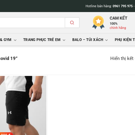
Hotline bán hàng:
0961 795 975
CAM KẾT
100%
chính hãng
 & GYM
TRANG PHỤC TRẺ EM
BALO – TÚI XÁCH
PHỤ KIỆN 
Hiển thị kết
covid 19”