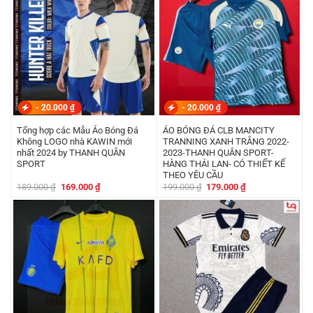
-
20.000
₫
-
20.000
₫
Tổng hợp các Mẫu Áo Bóng Đá
ÁO BÓNG ĐÁ CLB MANCITY
Không LOGO nhà KAWIN mới
TRANNING XANH TRẮNG 2022-
nhất 2024 by THANH QUÂN
2023-THANH QUÂN SPORT-
SPORT
HÀNG THÁI LAN- CÓ THIẾT KẾ
THEO YÊU CẦU
Giá
Giá
Giá
Giá
189.000
₫
169.000
₫
199.000
₫
179.000
₫
gốc
hiện
gốc
hiện
là:
tại
là:
tại
189.000 ₫.
là:
199.000 ₫.
là:
169.000 ₫.
179.000 ₫.