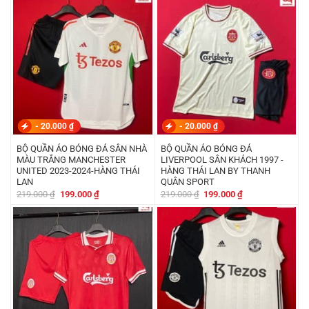
219.000 ₫.
là:
219.000 ₫.
là:
199.000 ₫.
199.000 ₫.
-
20.000
₫
-
20.000
₫
BỘ QUẦN ÁO BÓNG ĐÁ SÂN NHÀ
BỘ QUẦN ÁO BÓNG ĐÁ
MÀU TRẮNG MANCHESTER
LIVERPOOL SÂN KHÁCH 1997 -
UNITED 2023-2024-HÀNG THÁI
HÀNG THÁI LAN BY THANH
LAN
QUÂN SPORT
Giá
Giá
Giá
Giá
219.000
₫
199.000
₫
219.000
₫
199.000
₫
gốc
hiện
gốc
hiện
là:
tại
là:
tại
219.000 ₫.
là:
219.000 ₫.
là:
199.000 ₫.
199.000 ₫.