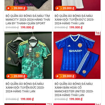
-
20.000
₫
-
20.000
₫
BỘ QUẦN ÁO BÓNG ĐÁ MÀU TÍM
BỘ QUẦN ÁO BÓNG ĐÁ MÀU
MANCITY 2023-2024-HÀNG THÁI
XANH ĐỘI TUYỂN ĐỨ C 2023-
LAN BY THANH QUÂN SPORT
2024-HÀNG THÁI LAN
Giá
Giá
Giá
Giá
219.000
₫
199.000
₫
219.000
₫
199.000
₫
gốc
hiện
gốc
hiện
là:
tại
là:
tại
219.000 ₫.
là:
219.000 ₫.
là:
199.000 ₫.
199.000 ₫.
-
20.000
₫
-
20.000
₫
BỘ QUẦN ÁO BÓNG ĐÁ MÀU
BỘ QUẦN ÁO BÓNG ĐÁ MÀU
XANH ĐỘI TUYỂN ĐỨC 2023-
XANH BẢN HOÀI CỔ
2024-HÀNG THÁI LAN
MANCHESTER UNITED 2023-
2024-HÀNG THÁI LAN
Giá
Giá
Giá
Giá
219.000
₫
199.000
₫
219.000
₫
199.000
₫
gốc
hiện
gốc
hiện
là:
tại
là:
tại