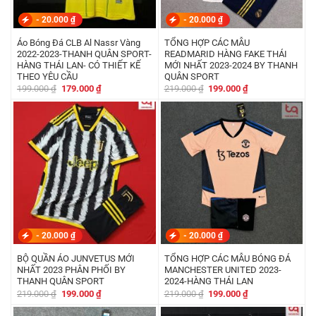
-
20.000
₫
-
20.000
₫
Áo Bóng Đá CLB Al Nassr Vàng
TỔNG HỢP CÁC MẪU
2022-2023-THANH QUÂN SPORT-
READMARID HÀNG FAKE THÁI
HÀNG THÁI LAN- CÓ THIẾT KẾ
MỚI NHẤT 2023-2024 BY THANH
THEO YÊU CẦU
QUÂN SPORT
Giá
Giá
Giá
Giá
199.000
₫
179.000
₫
219.000
₫
199.000
₫
gốc
hiện
gốc
hiện
là:
tại
là:
tại
199.000 ₫.
là:
219.000 ₫.
là:
179.000 ₫.
199.000 ₫.
-
20.000
₫
-
20.000
₫
BỘ QUẦN ÁO JUNVETUS MỚI
TỔNG HỢP CÁC MẪU BÓNG ĐÁ
NHẤT 2023 PHÂN PHỐI BY
MANCHESTER UNITED 2023-
THANH QUÂN SPORT
2024-HÀNG THÁI LAN
Giá
Giá
Giá
Giá
219.000
₫
199.000
₫
219.000
₫
199.000
₫
gốc
hiện
gốc
hiện
là:
tại
là:
tại