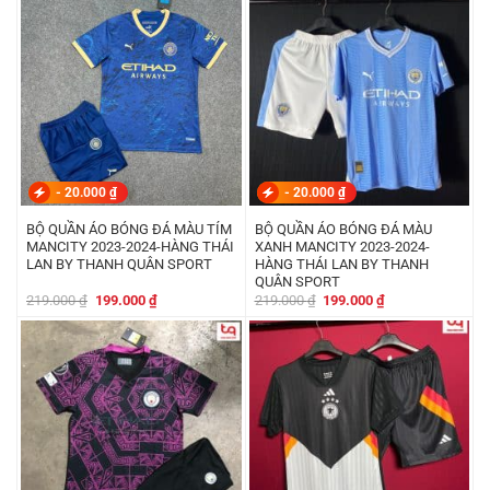
219.000 ₫.
là:
219.000 ₫.
là:
199.000 ₫.
199.000 ₫.
-
20.000
₫
-
20.000
₫
BỘ QUẦN ÁO BÓNG ĐÁ MÀU TÍM
BỘ QUẦN ÁO BÓNG ĐÁ MÀU
MANCITY 2023-2024-HÀNG THÁI
XANH MANCITY 2023-2024-
LAN BY THANH QUÂN SPORT
HÀNG THÁI LAN BY THANH
QUÂN SPORT
Giá
Giá
Giá
Giá
219.000
₫
199.000
₫
219.000
₫
199.000
₫
gốc
hiện
gốc
hiện
là:
tại
là:
tại
219.000 ₫.
là:
219.000 ₫.
là:
199.000 ₫.
199.000 ₫.