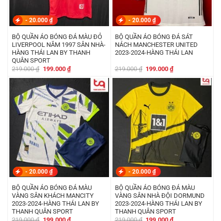
-
20.000
₫
-
20.000
₫
BỘ QUẦN ÁO BÓNG ĐÁ MÀU ĐỎ
BỘ QUẦN ÁO BÓNG ĐÁ SÁT
LIVERPOOL NĂM 1997 SÂN NHÀ-
NÁCH MANCHESTER UNITED
HÀNG THÁI LAN BY THANH
2023-2024-HÀNG THÁI LAN
QUÂN SPORT
Giá
Giá
Giá
Giá
219.000
₫
199.000
₫
219.000
₫
199.000
₫
gốc
hiện
gốc
hiện
là:
tại
là:
tại
219.000 ₫.
là:
219.000 ₫.
là:
199.000 ₫.
199.000 ₫.
-
20.000
₫
-
20.000
₫
BỘ QUẦN ÁO BÓNG ĐÁ MÀU
BỘ QUẦN ÁO BÓNG ĐÁ MÀU
VÀNG SÂN KHÁCH MANCITY
VÀNG SÂN NHÀ ĐỘI DORMUND
2023-2024-HÀNG THÁI LAN BY
2023-2024-HÀNG THÁI LAN BY
THANH QUÂN SPORT
THANH QUÂN SPORT
Giá
Giá
Giá
Giá
219.000
₫
199.000
₫
219.000
₫
199.000
₫