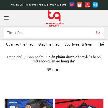
Bỏ
Hotline bán hàng:
0961 795 975
-
0939 975 995
qua
nội
dung
Tìm
kiếm:
Quần áo thể thao
Giày thể thao
Sportwear & Gym
Thể t
Trang chủ
/
Sản phẩm
/
Sản phẩm được gắn thẻ “ chi phí
mở shop quần áo bóng đá”
LỌC