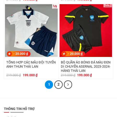
gốc
hiện
gốc
hiện
là:
tại
là:
tại
219.000 ₫.
là:
219.000 ₫.
là:
199.000 ₫.
199.000 ₫.
-
20.000
₫
-
20.000
₫
TỔNG HỢP CÁC MẪU ĐỘI TUYỂN
BỘ QUẦN ÁO BÓNG ĐÁ MÀU ĐEN
ANH THUN THÁI LAN
DI CHUYỂN ASERNAL 2023-2024-
HÀNG THÁI LAN
Giá
Giá
Giá
Giá
219.000
₫
199.000
₫
219.000
₫
199.000
₫
gốc
hiện
gốc
hiện
là:
tại
là:
tại
219.000 ₫.
là:
1
2
219.000 ₫.
là:
199.000 ₫.
199.000 ₫.
THÔNG TIN HỖ TRỢ