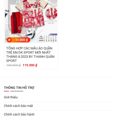
-
11.000
₫
TỔNG HỢP CÁC MẪU ÁO QUẦN
TRẺ EM DK SPORT MỚI NHẤT
THÁNG 8.2023 BY THANH QUÂN
SPORT
Giá
Giá
130.000
₫
119.000
₫
gốc
hiện
là:
tại
130.000 ₫.
là:
119.000 ₫.
THÔNG TIN HỖ TRỢ
Giới thiệu
Chính sách bảo mật
Chính sách bảo hành