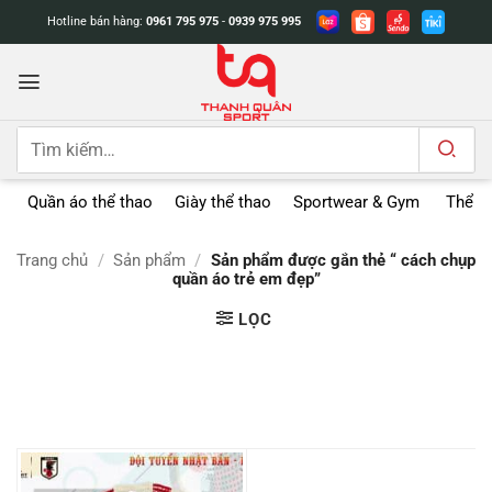
Bỏ
Hotline bán hàng:
0961 795 975
-
0939 975 995
qua
nội
dung
Tìm
kiếm:
Quần áo thể thao
Giày thể thao
Sportwear & Gym
Thể t
Trang chủ
/
Sản phẩm
/
Sản phẩm được gắn thẻ “ cách chụp
quần áo trẻ em đẹp”
LỌC