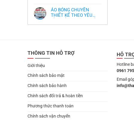
,thiết kế logo free
Không
thua
thiết
làm
có
thảm:
kế
sao?
bình
HLV
tại
ÁO BÓNG CHUYỀN
luận
Ten
TPHCM
ở
THIẾT KẾ THEO YÊU
Hag
Thiết
lại
CẦU- ĐỒ BÓNG CHUYỀN
Không
kế
chỉ
có
và
THIẾT KẾ MỚI NHẤT
trích
bình
in
cầu
2024
luận
áo
thủ,
ở
bóng
thừa
ÁO
chuyền
nhận
BÓNG
theo
sự
CHUYỀN
yêu
thật
THIẾT
cầu
chua
THÔNG TIN HỖ TRỢ
KẾ
HỖ TR
,thiết
chát
THEO
kế
của
YÊU
logo
bầy
Hotline b
CẦU-
free
Giới thiệu
quỷ
ĐỒ
nhỏ
0961 795
BÓNG
CHUYỀN
Chính sách bảo mật
THIẾT
Email góp
KẾ
info@th
Chính sách bảo hành
MỚI
NHẤT
2024
Chính sách đổi trả & hoàn tiền
Phương thức thanh toán
Chính sách vận chuyển