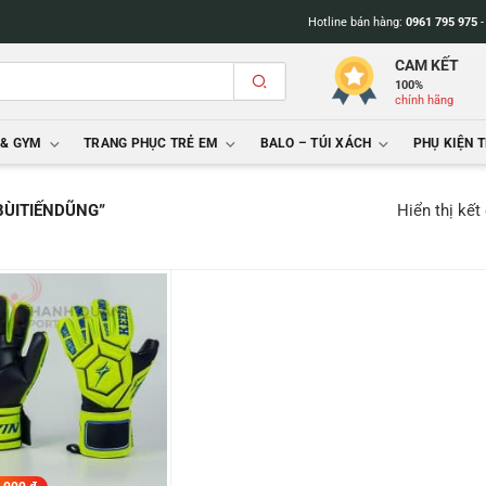
Hotline bán hàng:
0961 795 975
CAM KẾT
100%
chính hãng
 & GYM
TRANG PHỤC TRẺ EM
BALO – TÚI XÁCH
PHỤ KIỆN 
Hiển thị kết
 BÙITIẾNDŨNG”