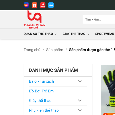
Bỏ
qua
nội
Tìm
dung
kiếm:
QUẦN ÁO THỂ THAO
GIÀY THỂ THAO
SPORTWEAR
Trang chủ
/
Sản phẩm
/
Sản phẩm được gắn thẻ “
DANH MỤC SẢN PHẨM
Balo - Túi xách
Đồ Bơi Trẻ Em
Giày thể thao
Phụ kiện thể thao