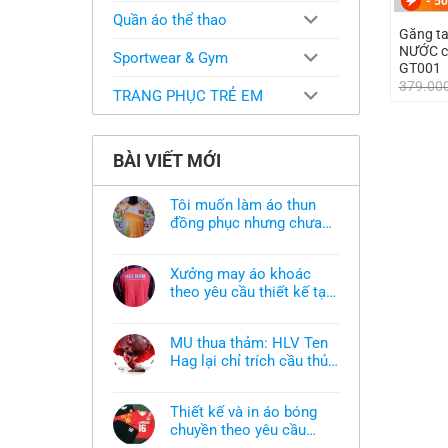
-
50
Quần áo thể thao
Găng t
NƯỚC có
Sportwear & Gym
GT001
379.00
TRANG PHỤC TRẺ EM
BÀI VIẾT MỚI
Tôi muốn làm áo thun
đồng phục nhưng chưa
có mẫu thì phải làm sao?
Không
có
bình
Xưởng may áo khoác
luận
ở
theo yêu cầu thiết kế tại
Tôi
TPHCM
Không
muốn
có
làm
bình
áo
MU thua thảm: HLV Ten
luận
thun
ở
Hag lại chỉ trích cầu thủ,
đồng
Xưởng
phục
thừa nhận sự thật chua
Không
may
nhưng
có
áo
chát của bầy quỷ nhỏ
chưa
bình
khoác
có
Thiết kế và in áo bóng
luận
theo
mẫu
ở
chuyền theo yêu cầu
yêu
thì
MU
cầu
phải