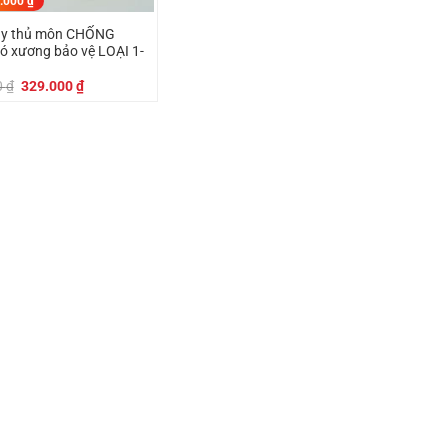
.000
₫
ay thủ môn CHỐNG
 xương bảo vệ LOẠI 1-
Giá
Giá
0
₫
329.000
₫
gốc
hiện
là:
tại
379.000 ₫.
là:
329.000 ₫.