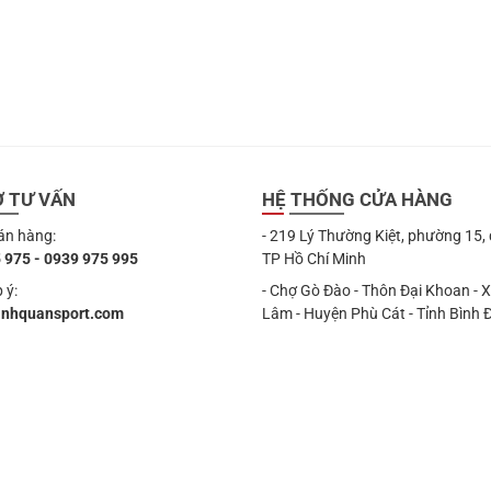
Ợ TƯ VẤN
HỆ THỐNG CỬA HÀNG
án hàng:
- 219 Lý Thường Kiệt, phường 15,
 975 - 0939 975 995
TP Hồ Chí Minh
 ý:
- Chợ Gò Đào - Thôn Đại Khoan - 
anhquansport.com
Lâm - Huyện Phù Cát - Tỉnh Bình 