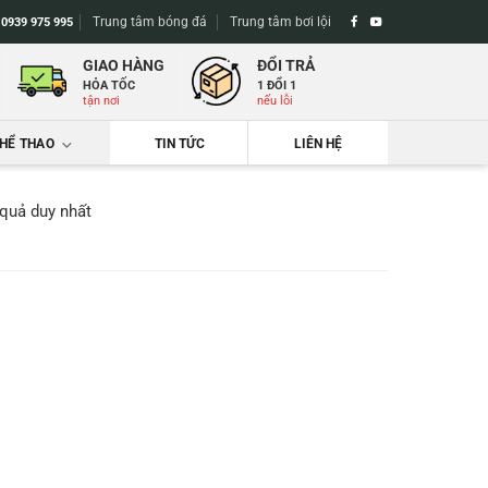
Trung tâm bóng đá
Trung tâm bơi lội
-
0939 975 995
GIAO HÀNG
ĐỔI TRẢ
HỎA TỐC
1 ĐỔI 1
tận nơi
nếu lỗi
THỂ THAO
TIN TỨC
LIÊN HỆ
 quả duy nhất