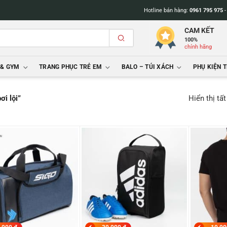
Hotline bán hàng:
0961 795 975
CAM KẾT
100%
chính hãng
 & GYM
TRANG PHỤC TRẺ EM
BALO – TÚI XÁCH
PHỤ KIỆN 
Hiển thị tấ
i lội”