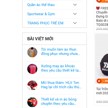
-
50
Quần áo thể thao
FREE
Chuyển 
Sportwear & Gym
Đựng Gi
Balo di 
TRANG PHỤC TRẺ EM
TQS02
299.00
BÀI VIẾT MỚI
Tôi muốn làm áo thun
đồng phục nhưng chưa
có mẫu thì phải làm sao?
Không
có
bình
Xưởng may áo khoác
luận
ở
theo yêu cầu thiết kế tại
Tôi
TPHCM
Không
muốn
có
làm
bình
-
20
áo
MU thua thảm: HLV Ten
luận
thun
ở
Hag lại chỉ trích cầu thủ,
đồng
Túi Trống Bulbal -Holdc
Xưởng
phục
thừa nhận sự thật chua
Không
may
mới 20
nhưng
có
áo
chát của bầy quỷ nhỏ
chưa
bình
khoác
có
Thiết kế và in áo bóng
luận
theo
349.00
mẫu
ở
chuyền theo yêu cầu
yêu
thì
MU
cầu
phải