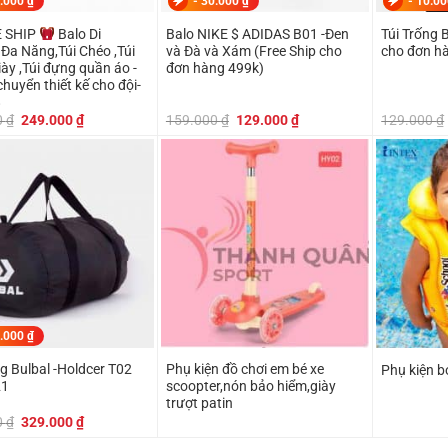
.000
₫
-
30.000
₫
-
10.0
 SHIP
Balo Di
Balo NIKE $ ADIDAS B01 -Đen
Túi Trống 
Đa Năng,Túi Chéo ,Túi
và Đà và Xám (Free Ship cho
cho đơn h
ày ,Túi đựng quần áo -
đơn hàng 499k)
chuyển thiết kế cho đội-
8
Giá
Giá
Giá
Giá
0
₫
249.000
₫
159.000
₫
129.000
₫
129.000
₫
gốc
hiện
gốc
hiện
là:
tại
là:
tại
299.000 ₫.
là:
159.000 ₫.
là:
249.000 ₫.
129.000 ₫.
.000
₫
er T02
Phụ kiện đồ chơi em bé xe
Phụ kiện bơ
21
scoopter,nón bảo hiểm,giày
trượt patin
Giá
Giá
0
₫
329.000
₫
gốc
hiện
là:
tại