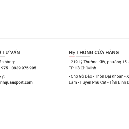
349.000 ₫.
là:
329.000 ₫.
Ợ TƯ VẤN
HỆ THỐNG CỬA HÀNG
án hàng:
- 219 Lý Thường Kiệt, phường 15,
 975 - 0939 975 995
TP Hồ Chí Minh
 ý:
- Chợ Gò Đào - Thôn Đại Khoan - 
anhquansport.com
Lâm - Huyện Phù Cát - Tỉnh Bình 