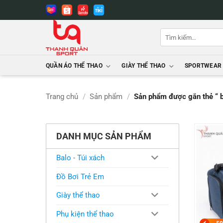
Bỏ
qua
nội
Tìm
dung
kiếm:
QUẦN ÁO THỂ THAO
GIÀY THỂ THAO
SPORTWEAR
Trang chủ
/
Sản phẩm
/
Sản phẩm được gắn thẻ “ bơ
DANH MỤC SẢN PHẨM
Balo - Túi xách
Đồ Bơi Trẻ Em
Giày thể thao
Phụ kiện thể thao