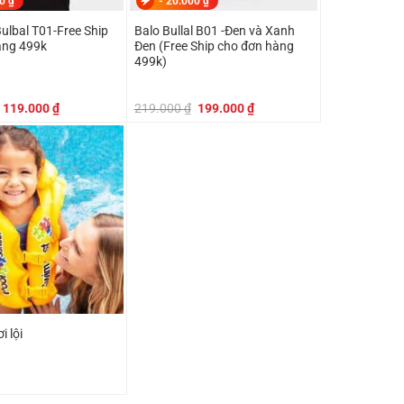
00
₫
-
20.000
₫
Bulbal T01-Free Ship
Balo Bullal B01 -Đen và Xanh
àng 499k
Đen (Free Ship cho đơn hàng
499k)
Giá
Giá
Giá
Giá
119.000
₫
219.000
₫
199.000
₫
gốc
hiện
gốc
hiện
là:
tại
là:
tại
129.000 ₫.
là:
219.000 ₫.
là:
119.000 ₫.
199.000 ₫.
i lội