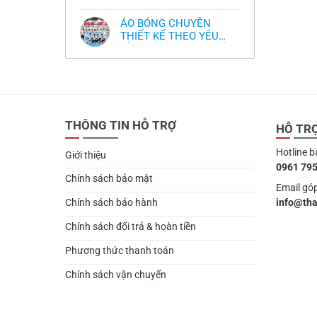
,thiết kế logo free
Không
thua
thiết
làm
có
thảm:
kế
sao?
bình
HLV
tại
ÁO BÓNG CHUYỀN
luận
Ten
TPHCM
ở
THIẾT KẾ THEO YÊU
Hag
Thiết
lại
CẦU- ĐỒ BÓNG CHUYỀN
Không
kế
chỉ
có
và
THIẾT KẾ MỚI NHẤT
trích
bình
in
cầu
2024
luận
áo
thủ,
ở
bóng
thừa
ÁO
chuyền
nhận
BÓNG
theo
sự
CHUYỀN
yêu
thật
THIẾT
cầu
chua
THÔNG TIN HỖ TRỢ
KẾ
HỖ TR
,thiết
chát
THEO
kế
của
YÊU
logo
bầy
Hotline b
CẦU-
free
Giới thiệu
quỷ
ĐỒ
nhỏ
0961 795
BÓNG
CHUYỀN
Chính sách bảo mật
THIẾT
Email góp
KẾ
info@th
Chính sách bảo hành
MỚI
NHẤT
2024
Chính sách đổi trả & hoàn tiền
Phương thức thanh toán
Chính sách vận chuyển