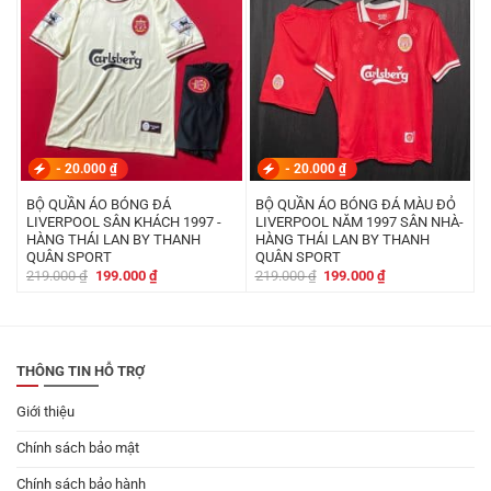
-
20.000
₫
-
20.000
₫
BỘ QUẦN ÁO BÓNG ĐÁ
BỘ QUẦN ÁO BÓNG ĐÁ MÀU ĐỎ
LIVERPOOL SÂN KHÁCH 1997 -
LIVERPOOL NĂM 1997 SÂN NHÀ-
HÀNG THÁI LAN BY THANH
HÀNG THÁI LAN BY THANH
QUÂN SPORT
QUÂN SPORT
Giá
Giá
Giá
Giá
219.000
₫
199.000
₫
219.000
₫
199.000
₫
gốc
hiện
gốc
hiện
là:
tại
là:
tại
219.000 ₫.
là:
219.000 ₫.
là:
199.000 ₫.
199.000 ₫.
THÔNG TIN HỖ TRỢ
Giới thiệu
Chính sách bảo mật
Chính sách bảo hành