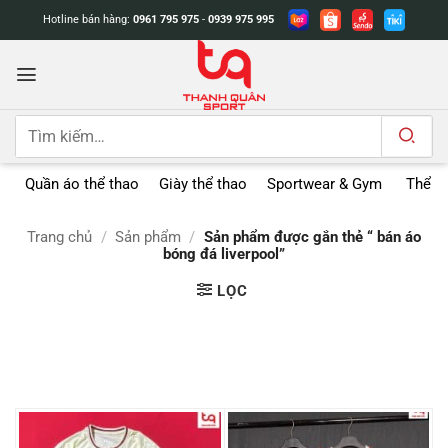
Bỏ
Hotline bán hàng:
0961 795 975
-
0939 975 995
qua
nội
dung
Tìm
kiếm:
Quần áo thể thao
Giày thể thao
Sportwear & Gym
Thể t
Trang chủ
/
Sản phẩm
/
Sản phẩm được gắn thẻ “ bán áo
bóng đá liverpool”
LỌC