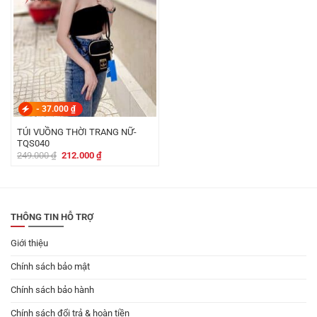
-
37.000
₫
TÚI VUỒNG THỜI TRANG NỮ-
TQS040
Giá
Giá
249.000
₫
212.000
₫
gốc
hiện
là:
tại
249.000 ₫.
là:
212.000 ₫.
THÔNG TIN HỖ TRỢ
Giới thiệu
Chính sách bảo mật
Chính sách bảo hành
Chính sách đổi trả & hoàn tiền