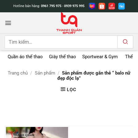
Bỏ
Hotline bán hàng:
0961 795 975
-
0939 975 995
qua
nội
dung
Tìm
kiếm:
Quần áo thể thao
Giày thể thao
Sportwear & Gym
Thể t
Trang chủ
/
Sản phẩm
/
Sản phẩm được gắn thẻ “ balo nữ
đẹp độc lạ”
LỌC