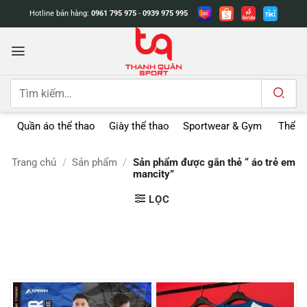
Bỏ
Hotline bán hàng:
0961 795 975
-
0939 975 995
qua
nội
dung
Tìm
kiếm:
Quần áo thể thao
Giày thể thao
Sportwear & Gym
Thể t
Trang chủ
/
Sản phẩm
/
Sản phẩm được gắn thẻ “ áo trẻ em
mancity”
LỌC