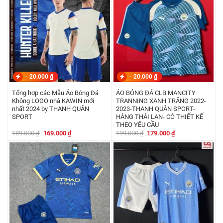
-
20.000
₫
-
20.000
₫
Tổng hợp các Mẫu Áo Bóng Đá
ÁO BÓNG ĐÁ CLB MANCITY
Không LOGO nhà KAWIN mới
TRANNING XANH TRẮNG 2022-
nhất 2024 by THANH QUÂN
2023-THANH QUÂN SPORT-
SPORT
HÀNG THÁI LAN- CÓ THIẾT KẾ
THEO YÊU CẦU
Giá
Giá
Giá
Giá
189.000
₫
169.000
₫
199.000
₫
179.000
₫
gốc
hiện
gốc
hiện
là:
tại
là:
tại
189.000 ₫.
là:
199.000 ₫.
là:
169.000 ₫.
179.000 ₫.