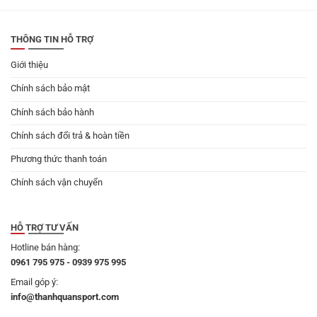
219.000 ₫.
là:
199.000 ₫.
THÔNG TIN HỖ TRỢ
Giới thiệu
Chính sách bảo mật
Chính sách bảo hành
Chính sách đổi trả & hoàn tiền
Phương thức thanh toán
Chính sách vận chuyển
HỖ TRỢ TƯ VẤN
Hotline bán hàng:
0961 795 975 - 0939 975 995
Email góp ý:
info@thanhquansport.com