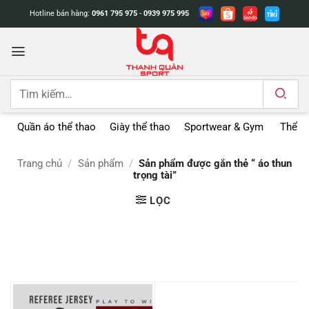
Bỏ
Hotline bán hàng:
0961 795 975
-
0939 975 995
qua
nội
dung
Tìm
kiếm:
Quần áo thể thao
Giày thể thao
Sportwear & Gym
Thể t
Trang chủ
/
Sản phẩm
/
Sản phẩm được gắn thẻ “ áo thun
trọng tài”
LỌC