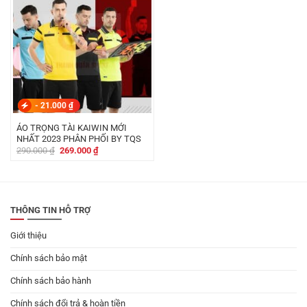
-
21.000
₫
ÁO TRỌNG TÀI KAIWIN MỚI
NHẤT 2023 PHÂN PHỐI BY TQS
Giá
Giá
290.000
₫
269.000
₫
gốc
hiện
là:
tại
290.000 ₫.
là:
269.000 ₫.
THÔNG TIN HỖ TRỢ
Giới thiệu
Chính sách bảo mật
Chính sách bảo hành
Chính sách đổi trả & hoàn tiền