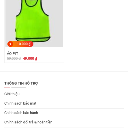
-
10.000
₫
ÁO PIT
Giá
Giá
59.000
₫
49.000
₫
gốc
hiện
là:
tại
59.000 ₫.
là:
49.000 ₫.
THÔNG TIN HỖ TRỢ
Giới thiệu
Chính sách bảo mật
Chính sách bảo hành
Chính sách đổi trả & hoàn tiền