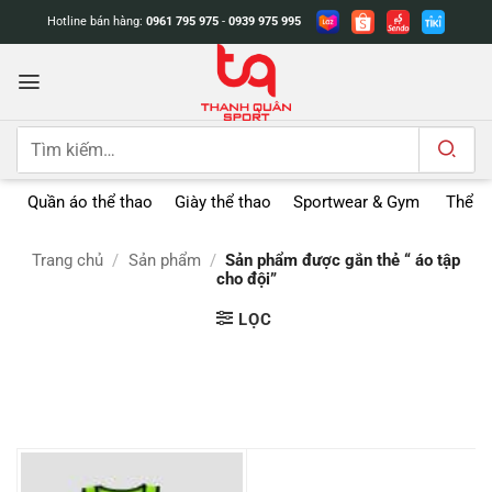
Bỏ
Hotline bán hàng:
0961 795 975
-
0939 975 995
qua
nội
dung
Tìm
kiếm:
Quần áo thể thao
Giày thể thao
Sportwear & Gym
Thể t
Trang chủ
/
Sản phẩm
/
Sản phẩm được gắn thẻ “ áo tập
cho đội”
LỌC