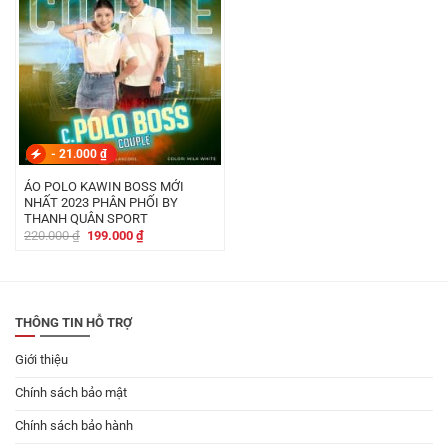
-
21.000
₫
ÁO POLO KAWIN BOSS MỚI
NHẤT 2023 PHÂN PHỐI BY
THANH QUÂN SPORT
Giá
Giá
220.000
₫
199.000
₫
gốc
hiện
là:
tại
220.000 ₫.
là:
199.000 ₫.
THÔNG TIN HỖ TRỢ
Giới thiệu
Chính sách bảo mật
Chính sách bảo hành