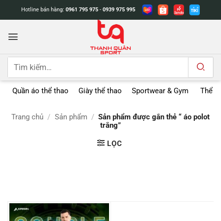
Bỏ
Hotline bán hàng:
0961 795 975
-
0939 975 995
qua
nội
dung
Tìm
kiếm:
Quần áo thể thao
Giày thể thao
Sportwear & Gym
Thể t
Trang chủ
/
Sản phẩm
/
Sản phẩm được gắn thẻ “ áo polot
trắng”
LỌC