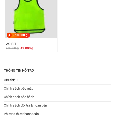
-
10.000
₫
ÁO PIT
Giá
Giá
59.000
₫
49.000
₫
gốc
hiện
là:
tại
59.000 ₫.
là:
49.000 ₫.
THÔNG TIN HỖ TRỢ
Giới thiệu
Chính sách bảo mật
Chính sách bảo hành
Chính sách đổi trả & hoàn tiền
Phương thức thanh toán