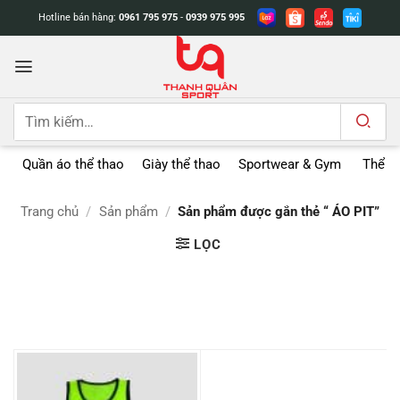
Bỏ
Hotline bán hàng:
0961 795 975
-
0939 975 995
qua
nội
dung
Tìm
kiếm:
Quần áo thể thao
Giày thể thao
Sportwear & Gym
Thể t
Trang chủ
/
Sản phẩm
/
Sản phẩm được gắn thẻ “ ÁO PIT”
LỌC