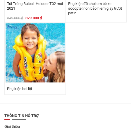
Túi Trống Bulbal -Holdcer T02 mới
Phụ kiện đồ chơi em bé xe
2021
scoopter,nón bảo hiểm,giày trượt
patin
Giá
Giá
349.000
₫
329.000
₫
gốc
hiện
là:
tại
349.000 ₫.
là:
329.000 ₫.
Phụ kiện bơi lội
THÔNG TIN HỖ TRỢ
Giới thiệu