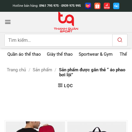
Bỏ
Hotline bán hàng:
0961 795 975
-
0939 975 995
qua
nội
dung
Tìm
kiếm:
Quần áo thể thao
Giày thể thao
Sportwear & Gym
Thể t
Trang chủ
/
Sản phẩm
/
Sản phẩm được gắn thẻ “ áo phao
bơi lội”
LỌC