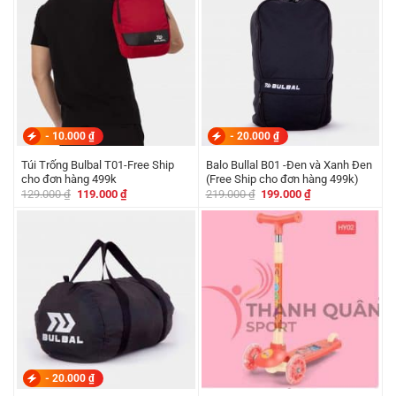
-
10.000
₫
-
20.000
₫
Túi Trống Bulbal T01-Free Ship
Balo Bullal B01 -Đen và Xanh Đen
cho đơn hàng 499k
(Free Ship cho đơn hàng 499k)
Giá
Giá
Giá
Giá
129.000
₫
119.000
₫
219.000
₫
199.000
₫
gốc
hiện
gốc
hiện
là:
tại
là:
tại
129.000 ₫.
là:
219.000 ₫.
là:
119.000 ₫.
199.000 ₫.
-
20.000
₫