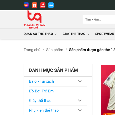
Bỏ
qua
nội
Tìm
dung
kiếm:
QUẦN ÁO THỂ THAO
GIÀY THỂ THAO
SPORTWEAR
Trang chủ
/
Sản phẩm
/
Sản phẩm được gắn thẻ “ áo
DANH MỤC SẢN PHẨM
Balo - Túi xách
Đồ Bơi Trẻ Em
Giày thể thao
Phụ kiện thể thao