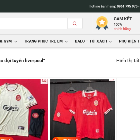
Hotline bán hàng:
0961 795 975
CAM KẾT
100%
chính hãng
 & GYM
TRANG PHỤC TRẺ EM
BALO – TÚI XÁCH
PHỤ KIỆN 
Hiển thị tấ
 đội tuyển liverpool”