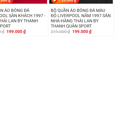
.000
₫
-
20.000
₫
N ÁO BÓNG ĐÁ
BỘ QUẦN ÁO BÓNG ĐÁ MÀU
OOL SÂN KHÁCH 1997 -
ĐỎ LIVERPOOL NĂM 1997 SÂN
HÁI LAN BY THANH
NHÀ-HÀNG THÁI LAN BY
SPORT
THANH QUÂN SPORT
Giá
Giá
Giá
Giá
0
₫
199.000
₫
219.000
₫
199.000
₫
gốc
hiện
gốc
hiện
là:
tại
là:
tại
219.000 ₫.
là:
219.000 ₫.
là:
199.000 ₫.
199.000 ₫.