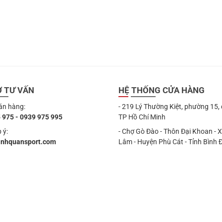
Ợ TƯ VẤN
HỆ THỐNG CỬA HÀNG
án hàng:
- 219 Lý Thường Kiệt, phường 15,
 975 - 0939 975 995
TP Hồ Chí Minh
 ý:
- Chợ Gò Đào - Thôn Đại Khoan - 
anhquansport.com
Lâm - Huyện Phù Cát - Tỉnh Bình 