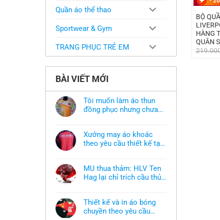
-
20
Quần áo thể thao
BỘ QUẦ
LIVERP
Sportwear & Gym
HÀNG T
QUÂN 
TRANG PHỤC TRẺ EM
219.00
BÀI VIẾT MỚI
Tôi muốn làm áo thun
đồng phục nhưng chưa
có mẫu thì phải làm sao?
Không
có
bình
Xưởng may áo khoác
luận
ở
theo yêu cầu thiết kế tại
Tôi
TPHCM
Không
muốn
có
làm
bình
áo
MU thua thảm: HLV Ten
luận
thun
ở
Hag lại chỉ trích cầu thủ,
đồng
Xưởng
phục
thừa nhận sự thật chua
Không
may
nhưng
có
áo
chát của bầy quỷ nhỏ
chưa
bình
khoác
có
Thiết kế và in áo bóng
luận
theo
mẫu
ở
chuyền theo yêu cầu
yêu
thì
MU
cầu
phải