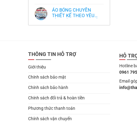
,thiết kế logo free
Không
thua
thiết
làm
có
thảm:
kế
sao?
bình
HLV
tại
ÁO BÓNG CHUYỀN
luận
Ten
TPHCM
ở
THIẾT KẾ THEO YÊU
Hag
Thiết
lại
CẦU- ĐỒ BÓNG CHUYỀN
Không
kế
chỉ
có
và
THIẾT KẾ MỚI NHẤT
trích
bình
in
cầu
2024
luận
áo
thủ,
ở
bóng
thừa
ÁO
chuyền
nhận
BÓNG
theo
sự
CHUYỀN
yêu
thật
THIẾT
cầu
chua
THÔNG TIN HỖ TRỢ
KẾ
HỖ TR
,thiết
chát
THEO
kế
của
YÊU
logo
bầy
Hotline b
CẦU-
free
Giới thiệu
quỷ
ĐỒ
nhỏ
0961 795
BÓNG
CHUYỀN
Chính sách bảo mật
THIẾT
Email góp
KẾ
info@th
Chính sách bảo hành
MỚI
NHẤT
2024
Chính sách đổi trả & hoàn tiền
Phương thức thanh toán
Chính sách vận chuyển