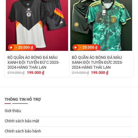
-
20.000
₫
-
20.000
₫
BỘ QUẦN ÁO BÓNG ĐÁ MÀU
BỘ QUẦN ÁO BÓNG ĐÁ MÀU
XANH ĐỘI TUYỂN ĐỨ C 2023-
XANH ĐỘI TUYỂN ĐỨC 2023-
2024-HÀNG THÁI LAN
2024-HÀNG THÁI LAN
Giá
Giá
Giá
Giá
219.000
₫
199.000
₫
219.000
₫
199.000
₫
gốc
hiện
gốc
hiện
là:
tại
là:
tại
219.000 ₫.
là:
219.000 ₫.
là:
199.000 ₫.
199.000 ₫.
THÔNG TIN HỖ TRỢ
Giới thiệu
Chính sách bảo mật
Chính sách bảo hành