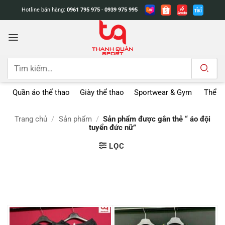
Bỏ
Hotline bán hàng:
0961 795 975
-
0939 975 995
qua
nội
dung
Tìm
kiếm:
Quần áo thể thao
Giày thể thao
Sportwear & Gym
Thể t
Trang chủ
/
Sản phẩm
/
Sản phẩm được gắn thẻ “ áo đội
tuyển đức nữ”
LỌC