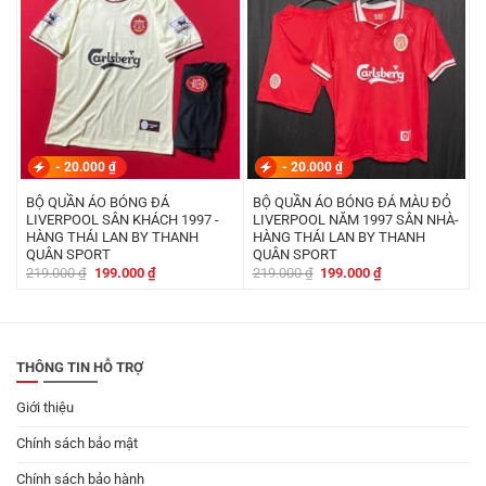
-
20.000
₫
-
20.000
₫
BỘ QUẦN ÁO BÓNG ĐÁ
BỘ QUẦN ÁO BÓNG ĐÁ MÀU ĐỎ
LIVERPOOL SÂN KHÁCH 1997 -
LIVERPOOL NĂM 1997 SÂN NHÀ-
HÀNG THÁI LAN BY THANH
HÀNG THÁI LAN BY THANH
QUÂN SPORT
QUÂN SPORT
Giá
Giá
Giá
Giá
219.000
₫
199.000
₫
219.000
₫
199.000
₫
gốc
hiện
gốc
hiện
là:
tại
là:
tại
219.000 ₫.
là:
219.000 ₫.
là:
199.000 ₫.
199.000 ₫.
THÔNG TIN HỖ TRỢ
Giới thiệu
Chính sách bảo mật
Chính sách bảo hành