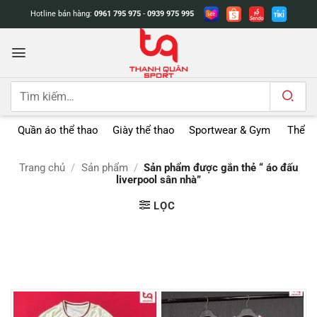
Bỏ
Hotline bán hàng:
0961 795 975
-
0939 975 995
qua
nội
dung
Tìm
kiếm:
Quần áo thể thao
Giày thể thao
Sportwear & Gym
Thể t
Trang chủ
/
Sản phẩm
/
Sản phẩm được gắn thẻ “ áo đấu
liverpool sân nhà”
LỌC