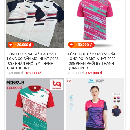
-
20.000
₫
-
50.000
₫
TỔNG HỢP CÁC MẪU ÁO CẦU
TỔNG HỢP CÁC MẪU ÁO CẦU
LÔNG CÓ SẴN MỚI NHẤT 2023
LÔNG POLO MỚI NHẤT 2023
-037 PHÂN PHỐI BY THANH
-036 PHÂN PHỐI BY THANH
QUÂN SPORT
QUÂN SPORT
Giá
Giá
Giá
Giá
159.000
₫
139.000
₫
219.000
₫
169.000
₫
gốc
hiện
gốc
hiện
là:
tại
là:
tại
159.000 ₫.
là:
219.000 ₫.
là:
139.000 ₫.
169.000 ₫.