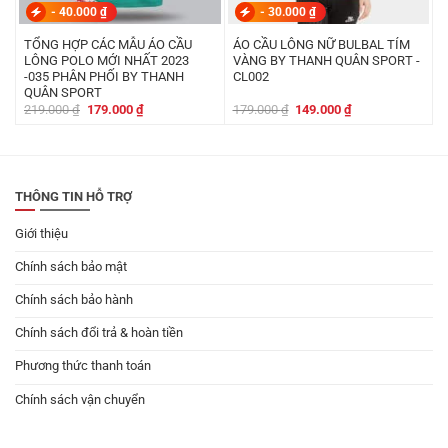
-
40.000
₫
-
30.000
₫
TỔNG HỢP CÁC MẪU ÁO CẦU
ÁO CẦU LÔNG NỮ BULBAL TÍM
LÔNG POLO MỚI NHẤT 2023
VÀNG BY THANH QUÂN SPORT -
-035 PHÂN PHỐI BY THANH
CL002
QUÂN SPORT
Giá
Giá
Giá
Giá
219.000
₫
179.000
₫
179.000
₫
149.000
₫
gốc
hiện
gốc
hiện
là:
tại
là:
tại
219.000 ₫.
là:
179.000 ₫.
là:
179.000 ₫.
149.000 ₫.
THÔNG TIN HỖ TRỢ
Giới thiệu
Chính sách bảo mật
Chính sách bảo hành
Chính sách đổi trả & hoàn tiền
Phương thức thanh toán
Chính sách vận chuyển