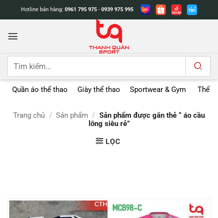
Bỏ
Hotline bán hàng:
0961 795 975
-
0939 975 995
qua
nội
dung
Tìm
kiếm:
Quần áo thể thao
Giày thể thao
Sportwear & Gym
Thể t
Trang chủ
/
Sản phẩm
/
Sản phẩm được gắn thẻ “ áo cầu
lông siêu rẻ”
LỌC