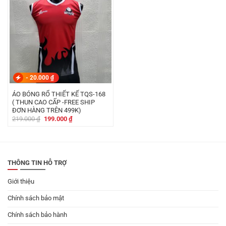
-
20.000
₫
ÁO BÓNG RỔ THIẾT KẾ TQS-168
( THUN CAO CẤP -FREE SHIP
ĐƠN HÀNG TRÊN 499K)
Giá
Giá
219.000
₫
199.000
₫
gốc
hiện
là:
tại
219.000 ₫.
là:
199.000 ₫.
THÔNG TIN HỖ TRỢ
Giới thiệu
Chính sách bảo mật
Chính sách bảo hành