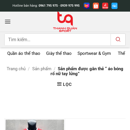
Bỏ
Hotline bán hàng:
0961 795 975
-
0939 975 995
qua
nội
dung
Tìm
kiếm:
Quần áo thể thao
Giày thể thao
Sportwear & Gym
Thể t
Trang chủ
/
Sản phẩm
/
Sản phẩm được gắn thẻ “ áo bóng
rổ nữ tay lửng”
LỌC