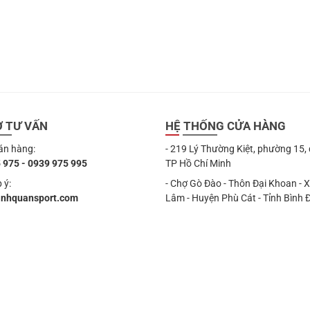
Ợ TƯ VẤN
HỆ THỐNG CỬA HÀNG
án hàng:
- 219 Lý Thường Kiệt, phường 15,
 975 - 0939 975 995
TP Hồ Chí Minh
 ý:
- Chợ Gò Đào - Thôn Đại Khoan - 
anhquansport.com
Lâm - Huyện Phù Cát - Tỉnh Bình 