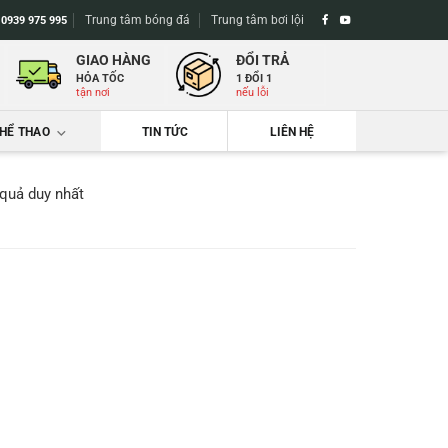
Trung tâm bóng đá
Trung tâm bơi lội
-
0939 975 995
GIAO HÀNG
ĐỔI TRẢ
HỎA TỐC
1 ĐỔI 1
tận nơi
nếu lỗi
THỂ THAO
TIN TỨC
LIÊN HỆ
 quả duy nhất