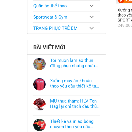
-
50
Quần áo thể thao
Xưởng m
theo y
Sportwear & Gym
SPORT-
249.00
TRANG PHỤC TRẺ EM
BÀI VIẾT MỚI
Tôi muốn làm áo thun
đồng phục nhưng chưa
có mẫu thì phải làm sao?
Không
có
bình
Xưởng may áo khoác
luận
ở
theo yêu cầu thiết kế tại
Tôi
TPHCM
Không
muốn
có
làm
bình
áo
MU thua thảm: HLV Ten
luận
thun
ở
Hag lại chỉ trích cầu thủ,
đồng
Xưởng
phục
thừa nhận sự thật chua
Không
may
nhưng
có
áo
chát của bầy quỷ nhỏ
chưa
bình
khoác
có
Thiết kế và in áo bóng
luận
theo
mẫu
ở
chuyền theo yêu cầu
yêu
thì
MU
cầu
phải