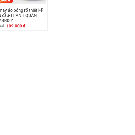
.000
₫
ay áo bóng rổ thiết kế
êu cầu-THANH QUÂN
ABR001
Giá
Giá
0
₫
199.000
₫
gốc
hiện
là:
tại
249.000 ₫.
là:
199.000 ₫.