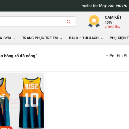
Hotline bán hàng:
0961 795 975
CAM KẾT
100%
chính hãng
 & GYM
TRANG PHỤC TRẺ EM
BALO – TÚI XÁCH
PHỤ KIỆN 
Hiển thị kết
áo bóng rổ đà nẵng”