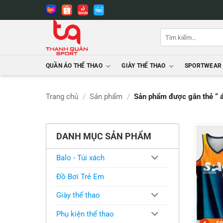
Bỏ
qua
nội
Tìm
dung
kiếm:
QUẦN ÁO THỂ THAO
GIÀY THỂ THAO
SPORTWEAR
Trang chủ
/
Sản phẩm
/
Sản phẩm được gắn thẻ “ 
DANH MỤC SẢN PHẨM
Balo - Túi xách
Đồ Bơi Trẻ Em
Giày thể thao
Phụ kiện thể thao