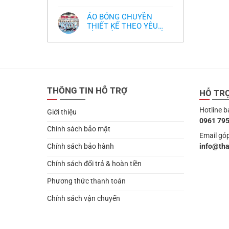
,thiết kế logo free
Không
thua
thiết
làm
có
thảm:
kế
sao?
bình
HLV
tại
ÁO BÓNG CHUYỀN
luận
Ten
TPHCM
ở
THIẾT KẾ THEO YÊU
Hag
Thiết
lại
CẦU- ĐỒ BÓNG CHUYỀN
Không
kế
chỉ
có
và
THIẾT KẾ MỚI NHẤT
trích
bình
in
cầu
2024
luận
áo
thủ,
ở
bóng
thừa
ÁO
chuyền
nhận
BÓNG
theo
sự
CHUYỀN
yêu
thật
THIẾT
cầu
chua
THÔNG TIN HỖ TRỢ
KẾ
HỖ TR
,thiết
chát
THEO
kế
của
YÊU
logo
bầy
Hotline b
CẦU-
free
Giới thiệu
quỷ
ĐỒ
nhỏ
0961 795
BÓNG
CHUYỀN
Chính sách bảo mật
THIẾT
Email góp
KẾ
info@th
Chính sách bảo hành
MỚI
NHẤT
2024
Chính sách đổi trả & hoàn tiền
Phương thức thanh toán
Chính sách vận chuyển