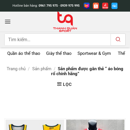
Bỏ
Hotline bán hàng:
0961 795 975
-
0939 975 995
qua
nội
dung
Tìm
kiếm:
Quần áo thể thao
Giày thể thao
Sportwear & Gym
Thể t
Trang chủ
/
Sản phẩm
/
Sản phẩm được gắn thẻ “ áo bóng
rổ chính hãng”
LỌC