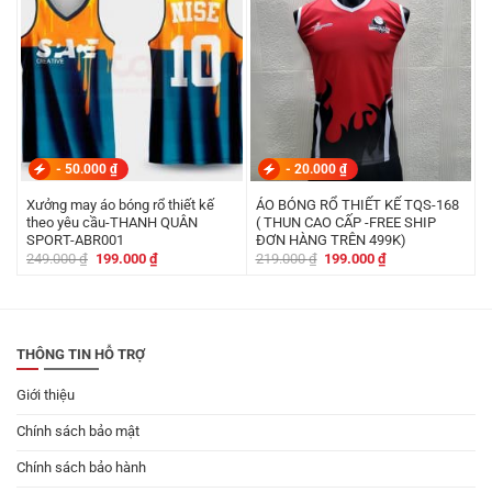
-
50.000
₫
-
20.000
₫
Xưởng may áo bóng rổ thiết kế
ÁO BÓNG RỔ THIẾT KẾ TQS-168
theo yêu cầu-THANH QUÂN
( THUN CAO CẤP -FREE SHIP
SPORT-ABR001
ĐƠN HÀNG TRÊN 499K)
Giá
Giá
Giá
Giá
249.000
₫
199.000
₫
219.000
₫
199.000
₫
gốc
hiện
gốc
hiện
là:
tại
là:
tại
249.000 ₫.
là:
219.000 ₫.
là:
199.000 ₫.
199.000 ₫.
THÔNG TIN HỖ TRỢ
Giới thiệu
Chính sách bảo mật
Chính sách bảo hành