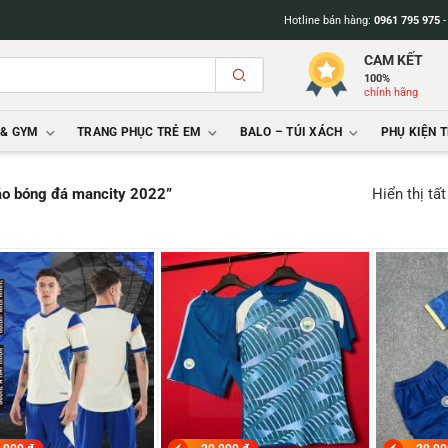
Hotline bán hàng:
0961 795 975
CAM KẾT
100%
chính hãng
 & GYM
TRANG PHỤC TRẺ EM
BALO – TÚI XÁCH
PHỤ KIỆN 
Hiển thị tấ
áo bóng đá mancity 2022”