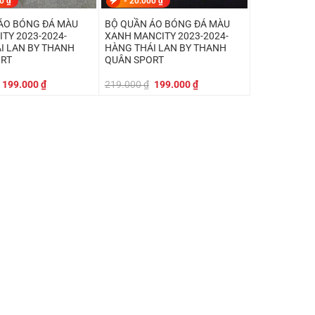
00
₫
-
20.000
₫
ÁO BÓNG ĐÁ MÀU
BỘ QUẦN ÁO BÓNG ĐÁ MÀU
TY 2023-2024-
XANH MANCITY 2023-2024-
I LAN BY THANH
HÀNG THÁI LAN BY THANH
ORT
QUÂN SPORT
Giá
Giá
Giá
Giá
199.000
₫
219.000
₫
199.000
₫
gốc
hiện
gốc
hiện
là:
tại
là:
tại
219.000 ₫.
là:
219.000 ₫.
là:
199.000 ₫.
199.000 ₫.