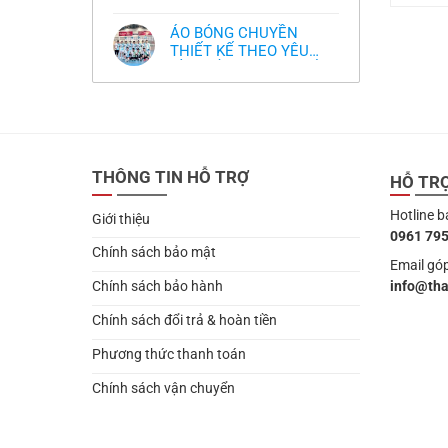
,thiết kế logo free
Không
thua
thiết
làm
có
thảm:
kế
sao?
bình
HLV
tại
ÁO BÓNG CHUYỀN
luận
Ten
TPHCM
ở
THIẾT KẾ THEO YÊU
Hag
Thiết
lại
CẦU- ĐỒ BÓNG CHUYỀN
Không
kế
chỉ
có
và
THIẾT KẾ MỚI NHẤT
trích
bình
in
cầu
2024
luận
áo
thủ,
ở
bóng
thừa
ÁO
chuyền
nhận
BÓNG
theo
sự
CHUYỀN
yêu
thật
THIẾT
cầu
chua
THÔNG TIN HỖ TRỢ
KẾ
HỖ TR
,thiết
chát
THEO
kế
của
YÊU
logo
bầy
Hotline b
CẦU-
free
Giới thiệu
quỷ
ĐỒ
nhỏ
0961 795
BÓNG
CHUYỀN
Chính sách bảo mật
THIẾT
Email góp
KẾ
info@th
Chính sách bảo hành
MỚI
NHẤT
2024
Chính sách đổi trả & hoàn tiền
Phương thức thanh toán
Chính sách vận chuyển