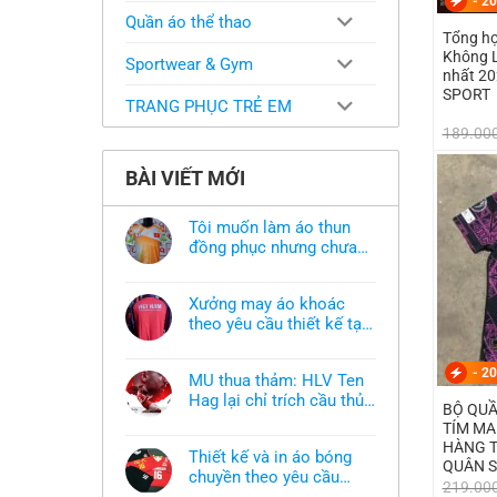
-
20
Quần áo thể thao
Tổng h
Không L
Sportwear & Gym
nhất 2
SPORT
TRANG PHỤC TRẺ EM
189.00
BÀI VIẾT MỚI
Tôi muốn làm áo thun
đồng phục nhưng chưa
có mẫu thì phải làm sao?
Không
có
bình
Xưởng may áo khoác
luận
ở
theo yêu cầu thiết kế tại
Tôi
TPHCM
Không
muốn
có
làm
bình
-
20
áo
MU thua thảm: HLV Ten
luận
thun
ở
Hag lại chỉ trích cầu thủ,
đồng
BỘ QUẦ
Xưởng
phục
thừa nhận sự thật chua
Không
may
TÍM MA
nhưng
có
áo
chát của bầy quỷ nhỏ
chưa
HÀNG T
bình
khoác
có
Thiết kế và in áo bóng
luận
theo
QUÂN 
mẫu
ở
chuyền theo yêu cầu
yêu
thì
219.00
MU
cầu
phải