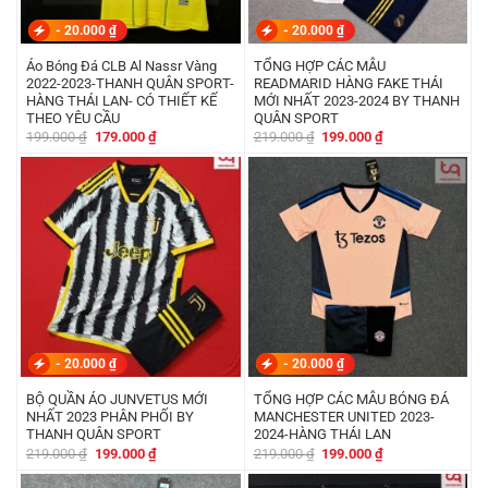
-
20.000
₫
-
20.000
₫
Áo Bóng Đá CLB Al Nassr Vàng
TỔNG HỢP CÁC MẪU
2022-2023-THANH QUÂN SPORT-
READMARID HÀNG FAKE THÁI
HÀNG THÁI LAN- CÓ THIẾT KẾ
MỚI NHẤT 2023-2024 BY THANH
THEO YÊU CẦU
QUÂN SPORT
Giá
Giá
Giá
Giá
199.000
₫
179.000
₫
219.000
₫
199.000
₫
gốc
hiện
gốc
hiện
là:
tại
là:
tại
199.000 ₫.
là:
219.000 ₫.
là:
179.000 ₫.
199.000 ₫.
-
20.000
₫
-
20.000
₫
BỘ QUẦN ÁO JUNVETUS MỚI
TỔNG HỢP CÁC MẪU BÓNG ĐÁ
NHẤT 2023 PHÂN PHỐI BY
MANCHESTER UNITED 2023-
THANH QUÂN SPORT
2024-HÀNG THÁI LAN
Giá
Giá
Giá
Giá
219.000
₫
199.000
₫
219.000
₫
199.000
₫
gốc
hiện
gốc
hiện
là:
tại
là:
tại