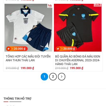
gốc
hiện
gốc
hiện
là:
tại
là:
tại
219.000 ₫.
là:
219.000 ₫.
là:
199.000 ₫.
199.000 ₫.
-
20.000
₫
-
20.000
₫
TỔNG HỢP CÁC MẪU ĐỘI TUYỂN
BỘ QUẦN ÁO BÓNG ĐÁ MÀU ĐEN
ANH THUN THÁI LAN
DI CHUYỂN ASERNAL 2023-2024-
HÀNG THÁI LAN
Giá
Giá
Giá
Giá
219.000
₫
199.000
₫
219.000
₫
199.000
₫
gốc
hiện
gốc
hiện
là:
tại
là:
tại
219.000 ₫.
là:
1
2
219.000 ₫.
là:
199.000 ₫.
199.000 ₫.
THÔNG TIN HỖ TRỢ