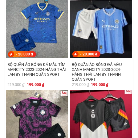
219.000 ₫.
là:
219.000 ₫.
là:
199.000 ₫.
199.000 ₫.
-
20.000
₫
-
20.000
₫
BỘ QUẦN ÁO BÓNG ĐÁ MÀU TÍM
BỘ QUẦN ÁO BÓNG ĐÁ MÀU
MANCITY 2023-2024-HÀNG THÁI
XANH MANCITY 2023-2024-
LAN BY THANH QUÂN SPORT
HÀNG THÁI LAN BY THANH
QUÂN SPORT
Giá
Giá
Giá
Giá
219.000
₫
199.000
₫
219.000
₫
199.000
₫
gốc
hiện
gốc
hiện
là:
tại
là:
tại
219.000 ₫.
là:
219.000 ₫.
là:
199.000 ₫.
199.000 ₫.