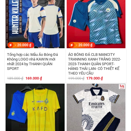
-
20.000
₫
-
20.000
₫
Tổng hợp các Mẫu Áo Bóng Đá
ÁO BÓNG ĐÁ CLB MANCITY
Không LOGO nhà KAWIN mới
TRANNING XANH TRẮNG 2022-
nhất 2024 by THANH QUÂN
2023-THANH QUÂN SPORT-
SPORT
HÀNG THÁI LAN- CÓ THIẾT KẾ
THEO YÊU CẦU
Giá
Giá
Giá
Giá
189.000
₫
169.000
₫
199.000
₫
179.000
₫
gốc
hiện
gốc
hiện
là:
tại
là:
tại
189.000 ₫.
là:
199.000 ₫.
là:
169.000 ₫.
179.000 ₫.