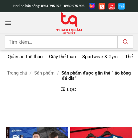
Bỏ
Hotline bán hàng:
0961 795 975
-
0939 975 995
qua
nội
dung
Tìm
kiếm:
Quần áo thể thao
Giày thể thao
Sportwear & Gym
Thể t
Trang chủ
/
Sản phẩm
/
Sản phẩm được gắn thẻ “ áo bóng
đá dls”
LỌC