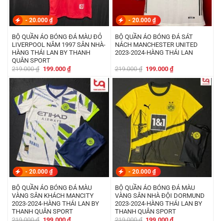
-
20.000
₫
-
20.000
₫
BỘ QUẦN ÁO BÓNG ĐÁ MÀU ĐỎ
BỘ QUẦN ÁO BÓNG ĐÁ SÁT
LIVERPOOL NĂM 1997 SÂN NHÀ-
NÁCH MANCHESTER UNITED
HÀNG THÁI LAN BY THANH
2023-2024-HÀNG THÁI LAN
QUÂN SPORT
Giá
Giá
Giá
Giá
219.000
₫
199.000
₫
219.000
₫
199.000
₫
gốc
hiện
gốc
hiện
là:
tại
là:
tại
219.000 ₫.
là:
219.000 ₫.
là:
199.000 ₫.
199.000 ₫.
-
20.000
₫
-
20.000
₫
BỘ QUẦN ÁO BÓNG ĐÁ MÀU
BỘ QUẦN ÁO BÓNG ĐÁ MÀU
VÀNG SÂN KHÁCH MANCITY
VÀNG SÂN NHÀ ĐỘI DORMUND
2023-2024-HÀNG THÁI LAN BY
2023-2024-HÀNG THÁI LAN BY
THANH QUÂN SPORT
THANH QUÂN SPORT
Giá
Giá
Giá
Giá
219.000
₫
199.000
₫
219.000
₫
199.000
₫