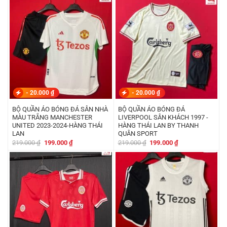
219.000 ₫.
là:
219.000 ₫.
là:
199.000 ₫.
199.000 ₫.
-
20.000
₫
-
20.000
₫
BỘ QUẦN ÁO BÓNG ĐÁ SÂN NHÀ
BỘ QUẦN ÁO BÓNG ĐÁ
MÀU TRẮNG MANCHESTER
LIVERPOOL SÂN KHÁCH 1997 -
UNITED 2023-2024-HÀNG THÁI
HÀNG THÁI LAN BY THANH
LAN
QUÂN SPORT
Giá
Giá
Giá
Giá
219.000
₫
199.000
₫
219.000
₫
199.000
₫
gốc
hiện
gốc
hiện
là:
tại
là:
tại
219.000 ₫.
là:
219.000 ₫.
là:
199.000 ₫.
199.000 ₫.