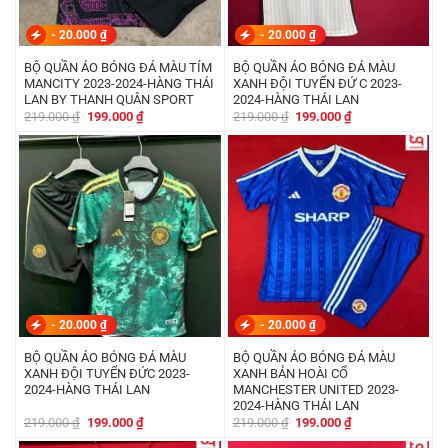
-
20.000
₫
-
20.000
₫
BỘ QUẦN ÁO BÓNG ĐÁ MÀU TÍM
BỘ QUẦN ÁO BÓNG ĐÁ MÀU
MANCITY 2023-2024-HÀNG THÁI
XANH ĐỘI TUYỂN ĐỨ C 2023-
LAN BY THANH QUÂN SPORT
2024-HÀNG THÁI LAN
Giá
Giá
Giá
Giá
219.000
₫
199.000
₫
219.000
₫
199.000
₫
gốc
hiện
gốc
hiện
là:
tại
là:
tại
219.000 ₫.
là:
219.000 ₫.
là:
199.000 ₫.
199.000 ₫.
-
20.000
₫
-
20.000
₫
BỘ QUẦN ÁO BÓNG ĐÁ MÀU
BỘ QUẦN ÁO BÓNG ĐÁ MÀU
XANH ĐỘI TUYỂN ĐỨC 2023-
XANH BẢN HOÀI CỔ
2024-HÀNG THÁI LAN
MANCHESTER UNITED 2023-
2024-HÀNG THÁI LAN
Giá
Giá
Giá
Giá
219.000
₫
199.000
₫
219.000
₫
199.000
₫
gốc
hiện
gốc
hiện
là:
tại
là:
tại