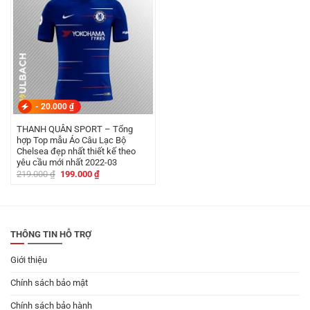
-
20.000
₫
THANH QUÂN SPORT – Tổng
hợp Top mẫu Áo Câu Lạc Bộ
Chelsea đẹp nhất thiết kế theo
yêu cầu mới nhất 2022-03
Giá
Giá
219.000
₫
199.000
₫
gốc
hiện
là:
tại
219.000 ₫.
là:
199.000 ₫.
THÔNG TIN HỖ TRỢ
Giới thiệu
Chính sách bảo mật
Chính sách bảo hành