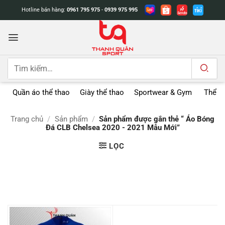
Bỏ
Hotline bán hàng:
0961 795 975
-
0939 975 995
qua
nội
dung
Tìm
kiếm:
Quần áo thể thao
Giày thể thao
Sportwear & Gym
Thể t
Trang chủ
/
Sản phẩm
/
Sản phẩm được gắn thẻ “ Áo Bóng
Đá CLB Chelsea 2020 - 2021 Mẫu Mới”
LỌC