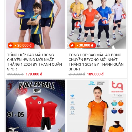
-
20.000
₫
-
30.000
₫
TỔNG HỢP CÁC MẪU BÓNG
TỔNG HỢP CÁC MẪU ÁO BÓNG
CHUYỀN HWING MỚI NHẤT
CHUYỀN BEYONO MỚI NHẤT
THÁNG 1 2024 BY THANH QUÂN
THÁNG 1 2024 BY THANH QUÂN
SPORT
SPORT
Giá
Giá
Giá
Giá
199.000
₫
179.000
₫
219.000
₫
189.000
₫
gốc
hiện
gốc
hiện
là:
tại
là:
tại
199.000 ₫.
là:
219.000 ₫.
là:
179.000 ₫.
189.000 ₫.