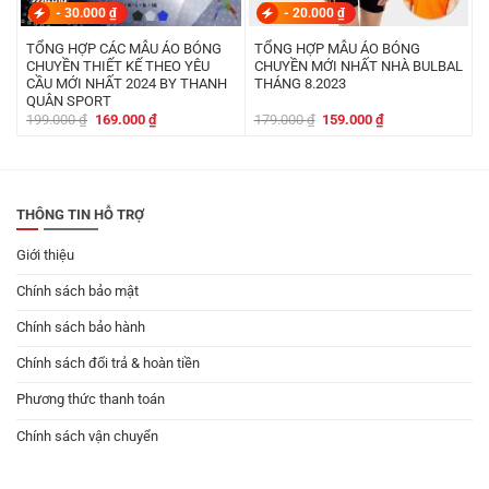
-
30.000
₫
-
20.000
₫
TỔNG HỢP CÁC MẪU ÁO BÓNG
TỔNG HỢP MẪU ÁO BÓNG
CHUYỀN THIẾT KẾ THEO YÊU
CHUYỀN MỚI NHẤT NHÀ BULBAL
CẦU MỚI NHẤT 2024 BY THANH
THÁNG 8.2023
QUÂN SPORT
Giá
Giá
Giá
Giá
199.000
₫
169.000
₫
179.000
₫
159.000
₫
gốc
hiện
gốc
hiện
là:
tại
là:
tại
199.000 ₫.
là:
179.000 ₫.
là:
169.000 ₫.
159.000 ₫.
THÔNG TIN HỖ TRỢ
Giới thiệu
Chính sách bảo mật
Chính sách bảo hành
Chính sách đổi trả & hoàn tiền
Phương thức thanh toán
Chính sách vận chuyển