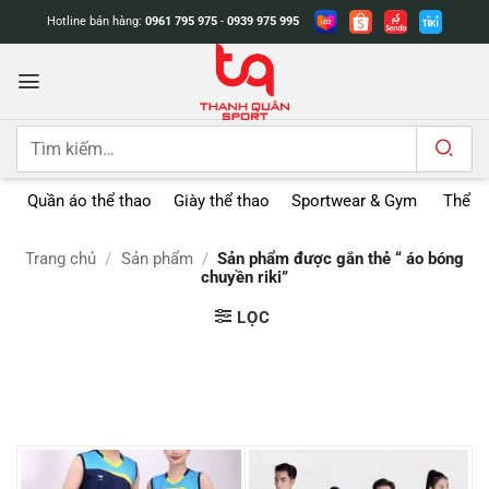
Bỏ
Hotline bán hàng:
0961 795 975
-
0939 975 995
qua
nội
dung
Tìm
kiếm:
Quần áo thể thao
Giày thể thao
Sportwear & Gym
Thể t
Trang chủ
/
Sản phẩm
/
Sản phẩm được gắn thẻ “ áo bóng
chuyền riki”
LỌC