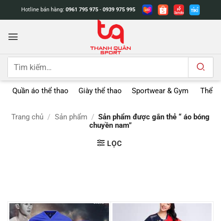
Bỏ
Hotline bán hàng:
0961 795 975
-
0939 975 995
qua
nội
dung
Tìm
kiếm:
Quần áo thể thao
Giày thể thao
Sportwear & Gym
Thể t
Trang chủ
/
Sản phẩm
/
Sản phẩm được gắn thẻ “ áo bóng
chuyền nam”
LỌC