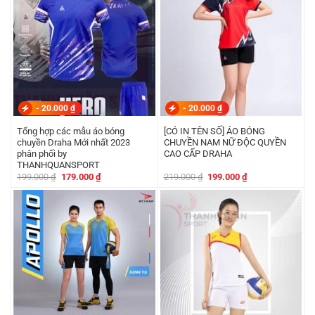
-
20.000
₫
-
20.000
₫
Tổng hợp các mẫu áo bóng
[CÓ IN TÊN SỐ] ÁO BÓNG
chuyền Draha Mới nhất 2023
CHUYỀN NAM NỮ ĐỘC QUYỀN
phân phối by
CAO CẤP DRAHA
THANHQUANSPORT
Giá
Giá
Giá
Giá
199.000
₫
179.000
₫
219.000
₫
199.000
₫
gốc
hiện
gốc
hiện
là:
tại
là:
tại
199.000 ₫.
là:
219.000 ₫.
là:
179.000 ₫.
199.000 ₫.