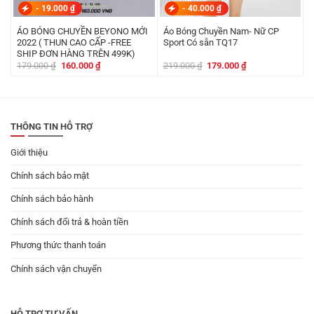
-
19.000
₫
-
40.000
₫
ÁO BÓNG CHUYỀN BEYONO MỚI
Áo Bóng Chuyền Nam- Nữ CP
2022 ( THUN CAO CẤP -FREE
Sport Có sẵn TQ17
SHIP ĐƠN HÀNG TRÊN 499K)
Giá
Giá
Giá
Giá
179.000
₫
160.000
₫
219.000
₫
179.000
₫
gốc
hiện
gốc
hiện
là:
tại
là:
tại
179.000 ₫.
là:
219.000 ₫.
là:
160.000 ₫.
179.000 ₫.
THÔNG TIN HỖ TRỢ
Giới thiệu
Chính sách bảo mật
Chính sách bảo hành
Chính sách đổi trả & hoàn tiền
Phương thức thanh toán
Chính sách vận chuyển
HỖ TRỢ TƯ VẤN