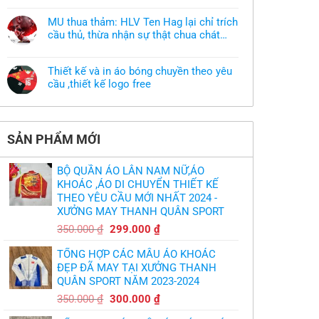
muốn
có
làm
bình
áo
MU thua thảm: HLV Ten Hag lại chỉ trích
luận
thun
ở
cầu thủ, thừa nhận sự thật chua chát
đồng
Xưởng
phục
của bầy quỷ nhỏ
Không
may
nhưng
có
áo
chưa
bình
khoác
có
Thiết kế và in áo bóng chuyền theo yêu
luận
theo
mẫu
ở
cầu ,thiết kế logo free
yêu
thì
MU
cầu
phải
Không
thua
thiết
làm
có
thảm:
kế
sao?
bình
HLV
tại
luận
Ten
TPHCM
ở
Hag
SẢN PHẨM MỚI
Thiết
lại
kế
chỉ
và
trích
in
cầu
BỘ QUẦN ÁO LÂN NAM NỮ,ÁO
áo
thủ,
bóng
KHOÁC ,ÁO DI CHUYỂN THIẾT KẾ
thừa
chuyền
nhận
THEO YÊU CẦU MỚI NHẤT 2024 -
theo
sự
yêu
XƯỞNG MAY THANH QUÂN SPORT
thật
cầu
chua
,thiết
Giá
Giá
chát
350.000
₫
299.000
₫
kế
của
gốc
hiện
logo
bầy
free
TỔNG HỢP CÁC MẪU ÁO KHOÁC
quỷ
là:
tại
nhỏ
ĐẸP ĐÃ MAY TẠI XƯỞNG THANH
350.000 ₫.
là:
QUÂN SPORT NĂM 2023-2024
299.000 ₫.
Giá
Giá
350.000
₫
300.000
₫
gốc
hiện