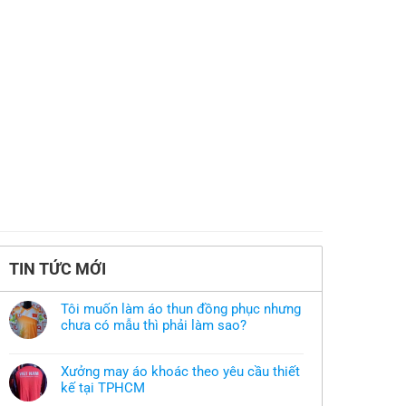
TIN TỨC MỚI
Tôi muốn làm áo thun đồng phục nhưng
chưa có mẫu thì phải làm sao?
Không
có
bình
Xưởng may áo khoác theo yêu cầu thiết
luận
ở
kế tại TPHCM
Tôi
Không