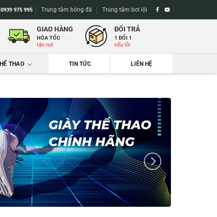
Trung tâm bóng đá
Trung tâm bơi lội
-
0939 975 995
GIAO HÀNG
ĐỔI TRẢ
HỎA TỐC
1 ĐỔI 1
tận nơi
nếu lỗi
THỂ THAO
TIN TỨC
LIÊN HỆ