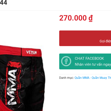
 44
270.000
₫
Gọi điệ
CHAT FACEBOOK
Nhân viên tư vấn ngay
Danh mục:
Quần MMA - Quần Muay Th