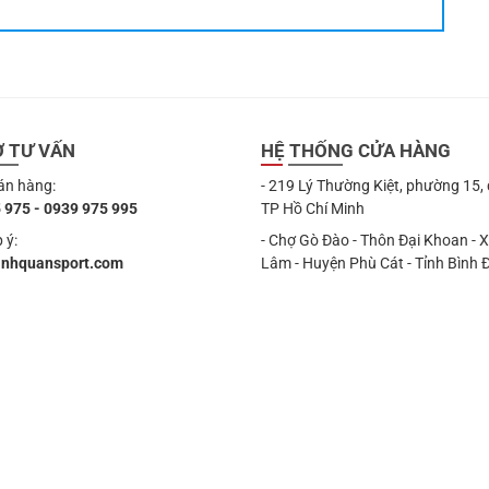
Ợ TƯ VẤN
HỆ THỐNG CỬA HÀNG
án hàng:
- 219 Lý Thường Kiệt, phường 15,
 975 - 0939 975 995
TP Hồ Chí Minh
 ý:
- Chợ Gò Đào - Thôn Đại Khoan - 
anhquansport.com
Lâm - Huyện Phù Cát - Tỉnh Bình 