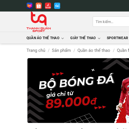
Bỏ
qua
nội
Tìm
dung
kiếm:
QUẦN ÁO THỂ THAO
GIÀY THỂ THAO
SPORTWEAR
Trang chủ
/
Sản phẩm
/
Quần áo thể thao
/
Quần 