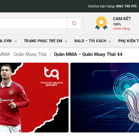
Hotline bán hàng:
0961 795 975
CAM KẾT
100%
chính hãng
 & GYM
TRANG PHỤC TRẺ EM
BALO – TÚI XÁCH
PHỤ KIỆN 
MMA - Quần Muay Thái
/
Quần MMA – Quần Muay Thái 44