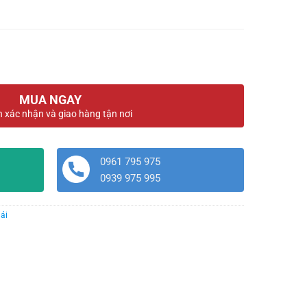
MUA NGAY
n xác nhận và giao hàng tận nơi
0961 795 975
0939 975 995
ái