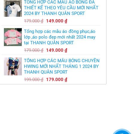
TỔNG HỢP CÁC MẪU ÁO BÓNG ĐÁ
là:
tại
THIẾT KẾ THEO YÊU CẦU MỚI NHẤT
350.000 ₫.
là:
2024 BY THANH QUÂN SPORT
300.000 ₫.
Giá
Giá
179.000
₫
149.000
₫
gốc
hiện
Tổng hợp các mẫu áo đồng phục,áo
là:
tại
lớp ,áo polo đẹp mới nhất 2024 may
179.000 ₫.
là:
tại THANH QUÂN SPORT
149.000 ₫.
Giá
Giá
179.000
₫
149.000
₫
gốc
hiện
TỔNG HỢP CÁC MẪU BÓNG CHUYỀN
là:
tại
HWING MỚI NHẤT THÁNG 1 2024 BY
179.000 ₫.
là:
THANH QUÂN SPORT
149.000 ₫.
Giá
Giá
199.000
₫
179.000
₫
gốc
hiện
là:
tại
199.000 ₫.
là:
179.000 ₫.