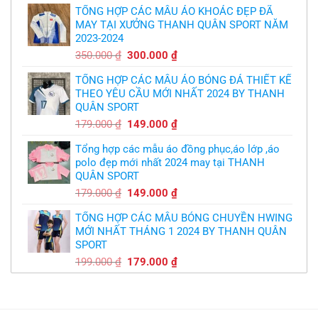
logo
bầy
free
TỔNG HỢP CÁC MẪU ÁO KHOÁC ĐẸP ĐÃ
là:
tại
quỷ
nhỏ
MAY TẠI XƯỞNG THANH QUÂN SPORT NĂM
350.000 ₫.
là:
2023-2024
299.000 ₫.
Giá
Giá
350.000
₫
300.000
₫
gốc
hiện
TỔNG HỢP CÁC MẪU ÁO BÓNG ĐÁ THIẾT KẾ
là:
tại
THEO YÊU CẦU MỚI NHẤT 2024 BY THANH
350.000 ₫.
là:
QUÂN SPORT
300.000 ₫.
Giá
Giá
179.000
₫
149.000
₫
gốc
hiện
Tổng hợp các mẫu áo đồng phục,áo lớp ,áo
là:
tại
polo đẹp mới nhất 2024 may tại THANH
179.000 ₫.
là:
QUÂN SPORT
149.000 ₫.
Giá
Giá
179.000
₫
149.000
₫
gốc
hiện
TỔNG HỢP CÁC MẪU BÓNG CHUYỀN HWING
là:
tại
MỚI NHẤT THÁNG 1 2024 BY THANH QUÂN
179.000 ₫.
là:
SPORT
149.000 ₫.
Giá
Giá
199.000
₫
179.000
₫
gốc
hiện
là:
tại
199.000 ₫.
là:
179.000 ₫.