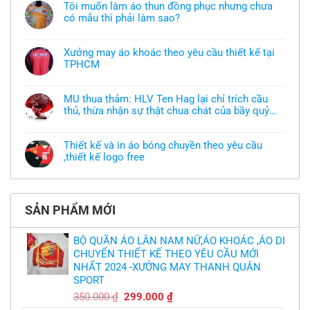
Tôi muốn làm áo thun đồng phục nhưng chưa
có mẫu thì phải làm sao?
Không
có
bình
Xưởng may áo khoác theo yêu cầu thiết kế tại
luận
TPHCM
ở
Tôi
Không
muốn
có
làm
bình
áo
MU thua thảm: HLV Ten Hag lại chỉ trích cầu
luận
thun
thủ, thừa nhận sự thật chua chát của bầy quỷ
ở
đồng
Xưởng
nhỏ
phục
Không
may
nhưng
có
áo
chưa
bình
khoác
Thiết kế và in áo bóng chuyền theo yêu cầu
có
luận
theo
mẫu
,thiết kế logo free
ở
yêu
thì
MU
cầu
Không
phải
thua
thiết
có
làm
thảm:
kế
bình
sao?
HLV
tại
luận
Ten
TPHCM
ở
Hag
SẢN PHẨM MỚI
Thiết
lại
kế
chỉ
và
trích
in
BỘ QUẦN ÁO LÂN NAM NỮ,ÁO KHOÁC ,ÁO DI
cầu
áo
thủ,
CHUYỂN THIẾT KẾ THEO YÊU CẦU MỚI
bóng
thừa
chuyền
nhận
NHẤT 2024 -XƯỞNG MAY THANH QUÂN
theo
sự
yêu
SPORT
thật
cầu
chua
,thiết
Giá
Giá
350.000
₫
299.000
₫
chát
kế
của
gốc
hiện