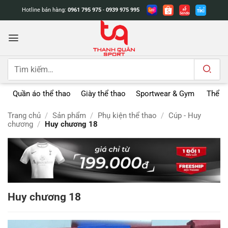
Bỏ
Hotline bán hàng:
0961 795 975
-
0939 975 995
qua
nội
dung
Tìm
kiếm:
Quần áo thể thao
Giày thể thao
Sportwear & Gym
Thể t
Trang chủ
/
Sản phẩm
/
Phụ kiện thể thao
/
Cúp - Huy
chương
/
Huy chương 18
Huy chương 18