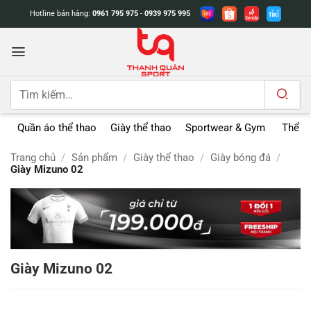
Bỏ
Hotline bán hàng:
0961 795 975
-
0939 975 995
qua
nội
dung
Tìm
kiếm:
Quần áo thể thao
Giày thể thao
Sportwear & Gym
Thể t
Trang chủ
/
Sản phẩm
/
Giày thể thao
/
Giày bóng đá
/
Giày Mizuno 02
Giày Mizuno 02