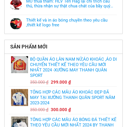
áo
MU thua thảm: HLV Ten Hag lại chỉ trích cầu
luận
thun
thủ, thừa nhận sự thật chua chát của bầy quỷ
ở
đồng
Xưởng
nhỏ
phục
Không
may
nhưng
có
áo
chưa
bình
khoác
Thiết kế và in áo bóng chuyền theo yêu cầu
có
luận
theo
mẫu
,thiết kế logo free
ở
yêu
thì
MU
cầu
Không
phải
thua
thiết
có
làm
thảm:
kế
bình
sao?
HLV
tại
luận
Ten
TPHCM
ở
Hag
SẢN PHẨM MỚI
Thiết
lại
kế
chỉ
và
trích
in
BỘ QUẦN ÁO LÂN NAM NỮ,ÁO KHOÁC ,ÁO DI
cầu
áo
thủ,
CHUYỂN THIẾT KẾ THEO YÊU CẦU MỚI
bóng
thừa
chuyền
nhận
NHẤT 2024 -XƯỞNG MAY THANH QUÂN
theo
sự
yêu
SPORT
thật
cầu
chua
,thiết
Giá
Giá
350.000
₫
299.000
₫
chát
kế
của
gốc
hiện
logo
bầy
free
TỔNG HỢP CÁC MẪU ÁO KHOÁC ĐẸP ĐÃ
là:
tại
quỷ
nhỏ
MAY TẠI XƯỞNG THANH QUÂN SPORT NĂM
350.000 ₫.
là:
2023-2024
299.000 ₫.
Giá
Giá
350.000
₫
300.000
₫
gốc
hiện
TỔNG HỢP CÁC MẪU ÁO BÓNG ĐÁ THIẾT KẾ
là:
tại
THEO YÊU CẦU MỚI NHẤT 2024 BY THANH
350.000 ₫.
là: