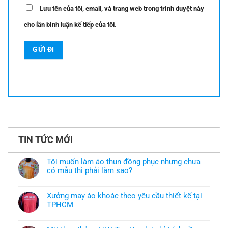
Lưu tên của tôi, email, và trang web trong trình duyệt này
cho lần bình luận kế tiếp của tôi.
TIN TỨC MỚI
Tôi muốn làm áo thun đồng phục nhưng chưa
có mẫu thì phải làm sao?
Không
có
bình
Xưởng may áo khoác theo yêu cầu thiết kế tại
luận
TPHCM
ở
Tôi
Không
muốn
có
làm
bình