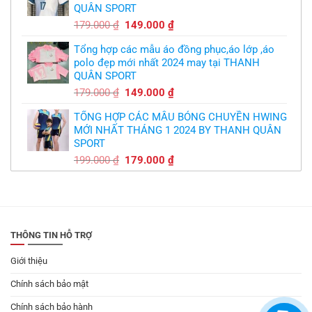
QUÂN SPORT
300.000 ₫.
Giá
Giá
179.000
₫
149.000
₫
gốc
hiện
Tổng hợp các mẫu áo đồng phục,áo lớp ,áo
là:
tại
polo đẹp mới nhất 2024 may tại THANH
179.000 ₫.
là:
QUÂN SPORT
149.000 ₫.
Giá
Giá
179.000
₫
149.000
₫
gốc
hiện
TỔNG HỢP CÁC MẪU BÓNG CHUYỀN HWING
là:
tại
MỚI NHẤT THÁNG 1 2024 BY THANH QUÂN
179.000 ₫.
là:
SPORT
149.000 ₫.
Giá
Giá
199.000
₫
179.000
₫
gốc
hiện
là:
tại
199.000 ₫.
là:
179.000 ₫.
THÔNG TIN HỖ TRỢ
Giới thiệu
Chính sách bảo mật
Chính sách bảo hành