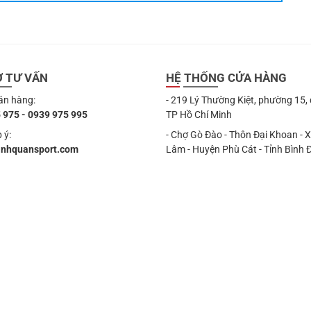
Ợ TƯ VẤN
HỆ THỐNG CỬA HÀNG
án hàng:
- 219 Lý Thường Kiệt, phường 15,
 975 - 0939 975 995
TP Hồ Chí Minh
 ý:
- Chợ Gò Đào - Thôn Đại Khoan - 
anhquansport.com
Lâm - Huyện Phù Cát - Tỉnh Bình 