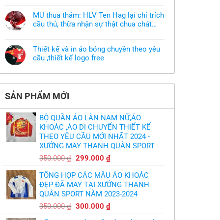
muốn
có
làm
bình
áo
MU thua thảm: HLV Ten Hag lại chỉ trích
luận
thun
ở
cầu thủ, thừa nhận sự thật chua chát
đồng
Xưởng
phục
của bầy quỷ nhỏ
Không
may
nhưng
có
áo
chưa
bình
khoác
có
Thiết kế và in áo bóng chuyền theo yêu
luận
theo
mẫu
ở
cầu ,thiết kế logo free
yêu
thì
MU
cầu
phải
Không
thua
thiết
làm
có
thảm:
kế
sao?
bình
HLV
tại
luận
Ten
TPHCM
ở
Hag
SẢN PHẨM MỚI
Thiết
lại
kế
chỉ
và
trích
in
cầu
BỘ QUẦN ÁO LÂN NAM NỮ,ÁO
áo
thủ,
bóng
KHOÁC ,ÁO DI CHUYỂN THIẾT KẾ
thừa
chuyền
nhận
THEO YÊU CẦU MỚI NHẤT 2024 -
theo
sự
yêu
XƯỞNG MAY THANH QUÂN SPORT
thật
cầu
chua
,thiết
Giá
Giá
chát
350.000
₫
299.000
₫
kế
của
gốc
hiện
logo
bầy
free
TỔNG HỢP CÁC MẪU ÁO KHOÁC
quỷ
là:
tại
nhỏ
ĐẸP ĐÃ MAY TẠI XƯỞNG THANH
350.000 ₫.
là:
QUÂN SPORT NĂM 2023-2024
299.000 ₫.
Giá
Giá
350.000
₫
300.000
₫
gốc
hiện