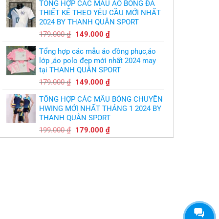
TỔNG HỢP CÁC MẪU ÁO BÓNG ĐÁ
là:
tại
THIẾT KẾ THEO YÊU CẦU MỚI NHẤT
350.000 ₫.
là:
2024 BY THANH QUÂN SPORT
300.000 ₫.
Giá
Giá
179.000
₫
149.000
₫
gốc
hiện
Tổng hợp các mẫu áo đồng phục,áo
là:
tại
lớp ,áo polo đẹp mới nhất 2024 may
179.000 ₫.
là:
tại THANH QUÂN SPORT
149.000 ₫.
Giá
Giá
179.000
₫
149.000
₫
gốc
hiện
TỔNG HỢP CÁC MẪU BÓNG CHUYỀN
là:
tại
HWING MỚI NHẤT THÁNG 1 2024 BY
179.000 ₫.
là:
THANH QUÂN SPORT
149.000 ₫.
Giá
Giá
199.000
₫
179.000
₫
gốc
hiện
là:
tại
199.000 ₫.
là:
179.000 ₫.