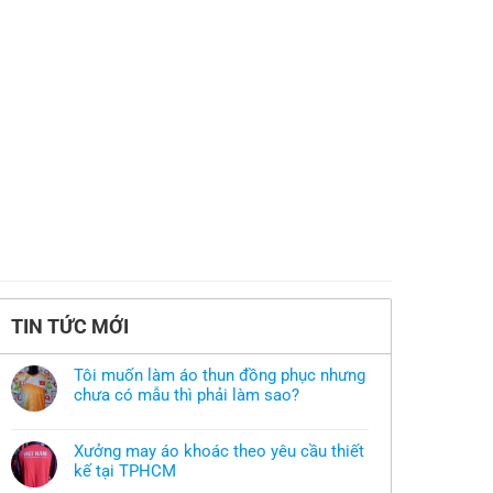
TIN TỨC MỚI
Tôi muốn làm áo thun đồng phục nhưng
chưa có mẫu thì phải làm sao?
Không
có
bình
Xưởng may áo khoác theo yêu cầu thiết
luận
ở
kế tại TPHCM
Tôi
Không