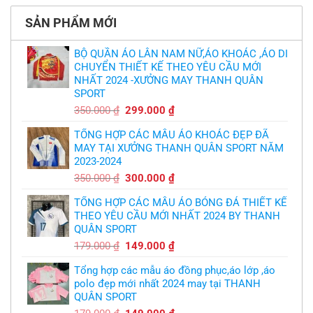
sao?
HLV
tại
luận
Ten
TPHCM
ở
Hag
SẢN PHẨM MỚI
Thiết
lại
kế
chỉ
và
trích
in
BỘ QUẦN ÁO LÂN NAM NỮ,ÁO KHOÁC ,ÁO DI
cầu
áo
thủ,
CHUYỂN THIẾT KẾ THEO YÊU CẦU MỚI
bóng
thừa
chuyền
nhận
NHẤT 2024 -XƯỞNG MAY THANH QUÂN
theo
sự
yêu
SPORT
thật
cầu
chua
,thiết
Giá
Giá
350.000
₫
299.000
₫
chát
kế
của
gốc
hiện
logo
bầy
free
TỔNG HỢP CÁC MẪU ÁO KHOÁC ĐẸP ĐÃ
là:
tại
quỷ
nhỏ
MAY TẠI XƯỞNG THANH QUÂN SPORT NĂM
350.000 ₫.
là:
2023-2024
299.000 ₫.
Giá
Giá
350.000
₫
300.000
₫
gốc
hiện
TỔNG HỢP CÁC MẪU ÁO BÓNG ĐÁ THIẾT KẾ
là:
tại
THEO YÊU CẦU MỚI NHẤT 2024 BY THANH
350.000 ₫.
là:
QUÂN SPORT
300.000 ₫.
Giá
Giá
179.000
₫
149.000
₫
gốc
hiện
Tổng hợp các mẫu áo đồng phục,áo lớp ,áo
là:
tại
polo đẹp mới nhất 2024 may tại THANH
179.000 ₫.
là:
QUÂN SPORT
149.000 ₫.
Giá
Giá