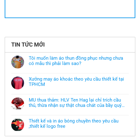
TIN TỨC MỚI
Tôi muốn làm áo thun đồng phục nhưng chưa
có mẫu thì phải làm sao?
Không
có
bình
Xưởng may áo khoác theo yêu cầu thiết kế tại
luận
TPHCM
ở
Tôi
Không
muốn
có
làm
bình
áo
MU thua thảm: HLV Ten Hag lại chỉ trích cầu
luận
thun
thủ, thừa nhận sự thật chua chát của bầy quỷ
ở
đồng
Xưởng
nhỏ
phục
Không
may
nhưng
có
áo
chưa
bình
khoác
Thiết kế và in áo bóng chuyền theo yêu cầu
có
luận
theo
mẫu
,thiết kế logo free
ở
yêu
thì
MU
cầu
Không
phải
thua
thiết
có
làm
thảm:
kế
bình