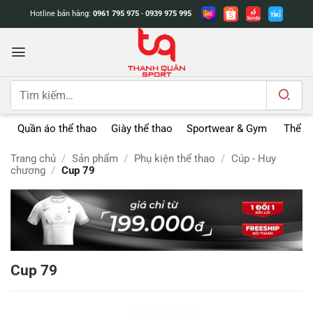
Bỏ
Hotline bán hàng:
0961 795 975
-
0939 975 995
qua
nội
dung
Tìm
kiếm:
Quần áo thể thao
Giày thể thao
Sportwear & Gym
Thể t
Trang chủ
/
Sản phẩm
/
Phụ kiện thể thao
/
Cúp - Huy
chương
/
Cup 79
Cup 79