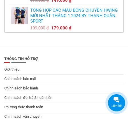
179.000
₫
149.000
₫
gốc
hiện
TỔNG HỢP CÁC MẪU BÓNG CHUYỀN HWING
là:
tại
MỚI NHẤT THÁNG 1 2024 BY THANH QUÂN
179.000 ₫.
là:
SPORT
149.000 ₫.
Giá
Giá
199.000
₫
179.000
₫
gốc
hiện
là:
tại
199.000 ₫.
là:
179.000 ₫.
THÔNG TIN HỖ TRỢ
Giới thiệu
Chính sách bảo mật
Chính sách bảo hành
Chính sách đổi trả & hoàn tiền
Liên hệ
Phương thức thanh toán
Chính sách vận chuyển