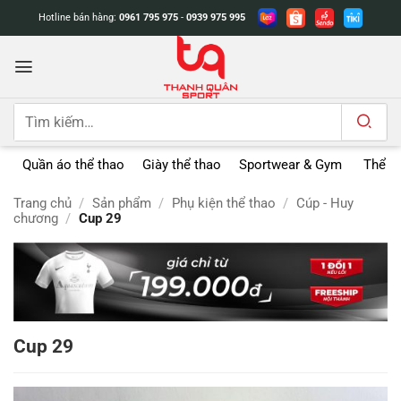
Bỏ
Hotline bán hàng:
0961 795 975
-
0939 975 995
qua
nội
dung
Tìm
kiếm:
Quần áo thể thao
Giày thể thao
Sportwear & Gym
Thể t
Trang chủ
/
Sản phẩm
/
Phụ kiện thể thao
/
Cúp - Huy
chương
/
Cup 29
Cup 29