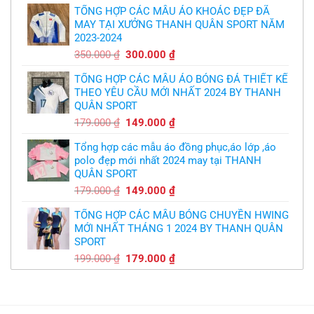
logo
bầy
free
TỔNG HỢP CÁC MẪU ÁO KHOÁC ĐẸP ĐÃ
là:
tại
quỷ
nhỏ
MAY TẠI XƯỞNG THANH QUÂN SPORT NĂM
350.000 ₫.
là:
2023-2024
299.000 ₫.
Giá
Giá
350.000
₫
300.000
₫
gốc
hiện
TỔNG HỢP CÁC MẪU ÁO BÓNG ĐÁ THIẾT KẾ
là:
tại
THEO YÊU CẦU MỚI NHẤT 2024 BY THANH
350.000 ₫.
là:
QUÂN SPORT
300.000 ₫.
Giá
Giá
179.000
₫
149.000
₫
gốc
hiện
Tổng hợp các mẫu áo đồng phục,áo lớp ,áo
là:
tại
polo đẹp mới nhất 2024 may tại THANH
179.000 ₫.
là:
QUÂN SPORT
149.000 ₫.
Giá
Giá
179.000
₫
149.000
₫
gốc
hiện
TỔNG HỢP CÁC MẪU BÓNG CHUYỀN HWING
là:
tại
MỚI NHẤT THÁNG 1 2024 BY THANH QUÂN
179.000 ₫.
là:
SPORT
149.000 ₫.
Giá
Giá
199.000
₫
179.000
₫
gốc
hiện
là:
tại
199.000 ₫.
là:
179.000 ₫.