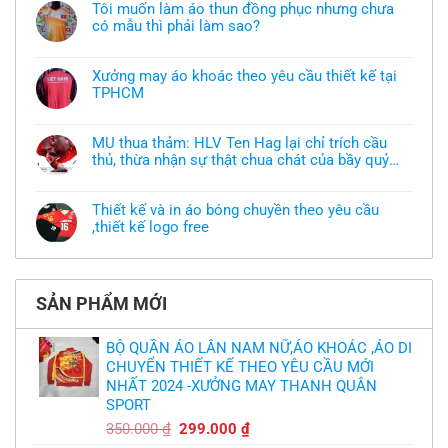
Tôi muốn làm áo thun đồng phục nhưng chưa
có mẫu thì phải làm sao?
Không
có
bình
Xưởng may áo khoác theo yêu cầu thiết kế tại
luận
TPHCM
ở
Tôi
Không
muốn
có
làm
bình
áo
MU thua thảm: HLV Ten Hag lại chỉ trích cầu
luận
thun
thủ, thừa nhận sự thật chua chát của bầy quỷ
ở
đồng
Xưởng
nhỏ
phục
Không
may
nhưng
có
áo
chưa
bình
khoác
Thiết kế và in áo bóng chuyền theo yêu cầu
có
luận
theo
mẫu
,thiết kế logo free
ở
yêu
thì
MU
cầu
Không
phải
thua
thiết
có
làm
thảm:
kế
bình
sao?
HLV
tại
luận
Ten
TPHCM
ở
Hag
SẢN PHẨM MỚI
Thiết
lại
kế
chỉ
và
trích
in
BỘ QUẦN ÁO LÂN NAM NỮ,ÁO KHOÁC ,ÁO DI
cầu
áo
thủ,
CHUYỂN THIẾT KẾ THEO YÊU CẦU MỚI
bóng
thừa
chuyền
nhận
NHẤT 2024 -XƯỞNG MAY THANH QUÂN
theo
sự
yêu
SPORT
thật
cầu
chua
,thiết
Giá
Giá
350.000
₫
299.000
₫
chát
kế
của
gốc
hiện