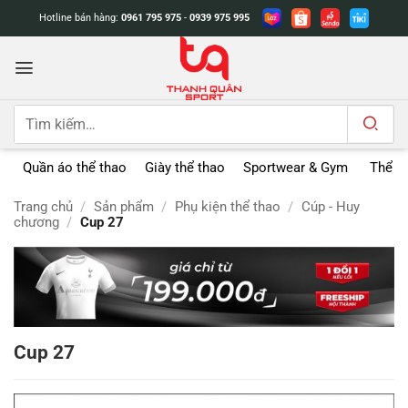
Bỏ
Hotline bán hàng:
0961 795 975
-
0939 975 995
qua
nội
dung
Tìm
kiếm:
Quần áo thể thao
Giày thể thao
Sportwear & Gym
Thể t
Trang chủ
/
Sản phẩm
/
Phụ kiện thể thao
/
Cúp - Huy
chương
/
Cup 27
Cup 27