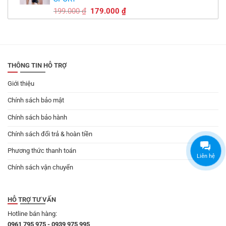
Giá
Giá
199.000
₫
179.000
₫
gốc
hiện
là:
tại
199.000 ₫.
là:
179.000 ₫.
THÔNG TIN HỖ TRỢ
Giới thiệu
Chính sách bảo mật
Chính sách bảo hành
Chính sách đổi trả & hoàn tiền
Phương thức thanh toán
Liên hệ
Chính sách vận chuyển
HỖ TRỢ TƯ VẤN
Hotline bán hàng:
0961 795 975 - 0939 975 995