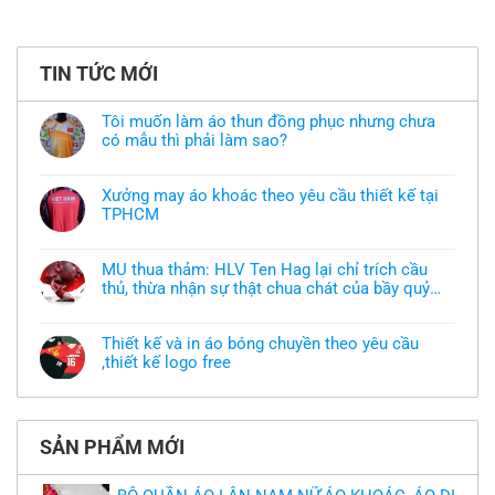
TIN TỨC MỚI
Tôi muốn làm áo thun đồng phục nhưng chưa
có mẫu thì phải làm sao?
Không
có
bình
Xưởng may áo khoác theo yêu cầu thiết kế tại
luận
TPHCM
ở
Tôi
Không
muốn
có
làm
bình
áo
MU thua thảm: HLV Ten Hag lại chỉ trích cầu
luận
thun
thủ, thừa nhận sự thật chua chát của bầy quỷ
ở
đồng
Xưởng
nhỏ
phục
Không
may
nhưng
có
áo
chưa
bình
khoác
Thiết kế và in áo bóng chuyền theo yêu cầu
có
luận
theo
mẫu
,thiết kế logo free
ở
yêu
thì
MU
cầu
Không
phải
thua
thiết
có
làm
thảm:
kế
bình
sao?
HLV
tại
luận
Ten
TPHCM
ở
Hag
SẢN PHẨM MỚI
Thiết
lại
kế
chỉ
và
trích
in
cầu