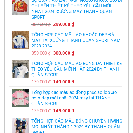
BỘ QUẦN ÁO LÂN NAM NỮ,ÁO KHOÁC ,ÁO DI
áo
thủ,
CHUYỂN THIẾT KẾ THEO YÊU CẦU MỚI
bóng
thừa
chuyền
nhận
NHẤT 2024 -XƯỞNG MAY THANH QUÂN
theo
sự
yêu
SPORT
thật
cầu
chua
,thiết
Giá
Giá
350.000
₫
299.000
₫
chát
kế
của
gốc
hiện
logo
bầy
free
TỔNG HỢP CÁC MẪU ÁO KHOÁC ĐẸP ĐÃ
là:
tại
quỷ
nhỏ
MAY TẠI XƯỞNG THANH QUÂN SPORT NĂM
350.000 ₫.
là:
2023-2024
299.000 ₫.
Giá
Giá
350.000
₫
300.000
₫
gốc
hiện
TỔNG HỢP CÁC MẪU ÁO BÓNG ĐÁ THIẾT KẾ
là:
tại
THEO YÊU CẦU MỚI NHẤT 2024 BY THANH
350.000 ₫.
là:
QUÂN SPORT
300.000 ₫.
Giá
Giá
179.000
₫
149.000
₫
gốc
hiện
Tổng hợp các mẫu áo đồng phục,áo lớp ,áo
là:
tại
polo đẹp mới nhất 2024 may tại THANH
179.000 ₫.
là:
QUÂN SPORT
149.000 ₫.
Giá
Giá
179.000
₫
149.000
₫
gốc
hiện
TỔNG HỢP CÁC MẪU BÓNG CHUYỀN HWING
là:
tại
MỚI NHẤT THÁNG 1 2024 BY THANH QUÂN
179.000 ₫.
là:
SPORT
149.000 ₫.