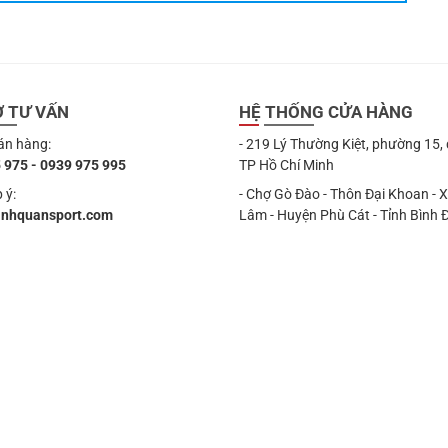
Ợ TƯ VẤN
HỆ THỐNG CỬA HÀNG
án hàng:
- 219 Lý Thường Kiệt, phường 15,
 975 - 0939 975 995
TP Hồ Chí Minh
 ý:
- Chợ Gò Đào - Thôn Đại Khoan - 
anhquansport.com
Lâm - Huyện Phù Cát - Tỉnh Bình 