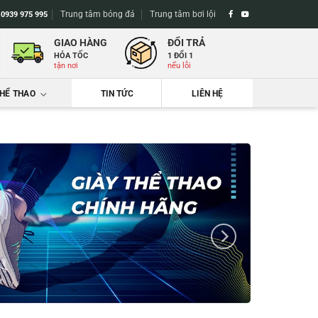
Trung tâm bóng đá
Trung tâm bơi lội
-
0939 975 995
GIAO HÀNG
ĐỔI TRẢ
HỎA TỐC
1 ĐỔI 1
tận nơi
nếu lỗi
THỂ THAO
TIN TỨC
LIÊN HỆ