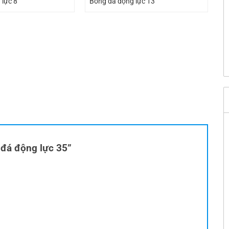
 lực 8
Bóng đá động lực 13
g đá động lực 35”