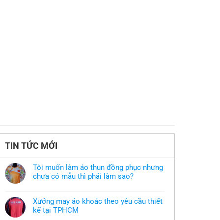
TIN TỨC MỚI
Tôi muốn làm áo thun đồng phục nhưng
chưa có mẫu thì phải làm sao?
Không
có
bình
Xưởng may áo khoác theo yêu cầu thiết
luận
ở
kế tại TPHCM
Tôi
Không