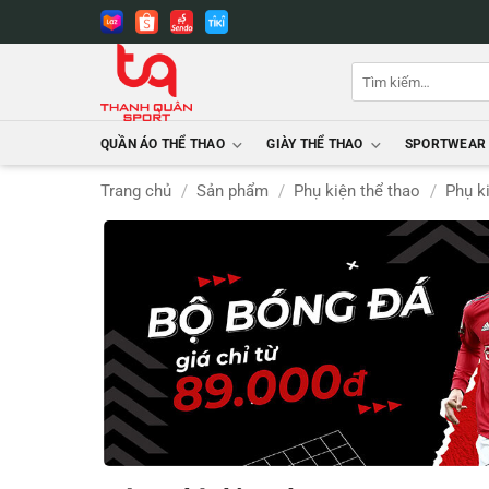
Bỏ
qua
nội
Tìm
dung
kiếm:
QUẦN ÁO THỂ THAO
GIÀY THỂ THAO
SPORTWEAR
Trang chủ
/
Sản phẩm
/
Phụ kiện thể thao
/
Phụ k