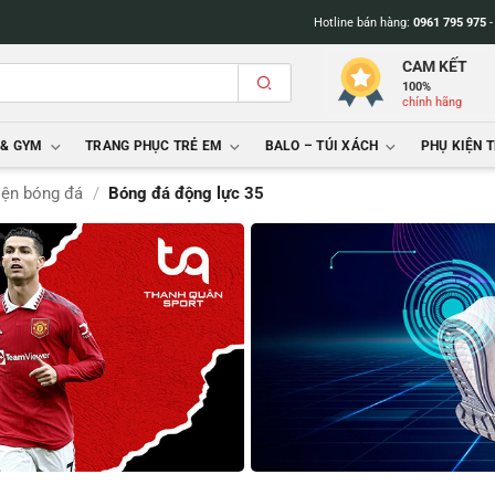
Hotline bán hàng:
0961 795 975
CAM KẾT
100%
chính hãng
 & GYM
TRANG PHỤC TRẺ EM
BALO – TÚI XÁCH
PHỤ KIỆN 
iện bóng đá
/
Bóng đá động lực 35