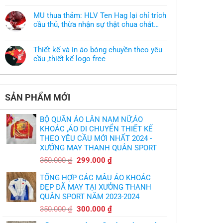
muốn
có
làm
bình
áo
MU thua thảm: HLV Ten Hag lại chỉ trích
luận
thun
ở
cầu thủ, thừa nhận sự thật chua chát
đồng
Xưởng
phục
của bầy quỷ nhỏ
Không
may
nhưng
có
áo
chưa
bình
khoác
có
Thiết kế và in áo bóng chuyền theo yêu
luận
theo
mẫu
ở
cầu ,thiết kế logo free
yêu
thì
MU
cầu
phải
Không
thua
thiết
làm
có
thảm:
kế
sao?
bình
HLV
tại
luận
Ten
TPHCM
ở
Hag
SẢN PHẨM MỚI
Thiết
lại
kế
chỉ
và
trích
in
cầu
BỘ QUẦN ÁO LÂN NAM NỮ,ÁO
áo
thủ,
bóng
KHOÁC ,ÁO DI CHUYỂN THIẾT KẾ
thừa
chuyền
nhận
THEO YÊU CẦU MỚI NHẤT 2024 -
theo
sự
yêu
XƯỞNG MAY THANH QUÂN SPORT
thật
cầu
chua
,thiết
Giá
Giá
chát
350.000
₫
299.000
₫
kế
của
gốc
hiện
logo
bầy
free
TỔNG HỢP CÁC MẪU ÁO KHOÁC
quỷ
là:
tại
nhỏ
ĐẸP ĐÃ MAY TẠI XƯỞNG THANH
350.000 ₫.
là:
QUÂN SPORT NĂM 2023-2024
299.000 ₫.
Giá
Giá
350.000
₫
300.000
₫
gốc
hiện