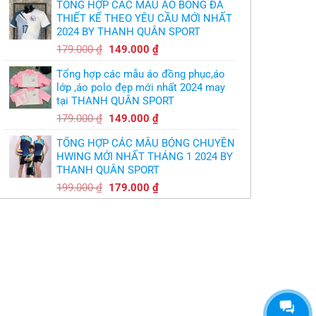
TỔNG HỢP CÁC MẪU ÁO BÓNG ĐÁ
là:
tại
THIẾT KẾ THEO YÊU CẦU MỚI NHẤT
350.000 ₫.
là:
2024 BY THANH QUÂN SPORT
300.000 ₫.
Giá
Giá
179.000
₫
149.000
₫
gốc
hiện
Tổng hợp các mẫu áo đồng phục,áo
là:
tại
lớp ,áo polo đẹp mới nhất 2024 may
179.000 ₫.
là:
tại THANH QUÂN SPORT
149.000 ₫.
Giá
Giá
179.000
₫
149.000
₫
gốc
hiện
TỔNG HỢP CÁC MẪU BÓNG CHUYỀN
là:
tại
HWING MỚI NHẤT THÁNG 1 2024 BY
179.000 ₫.
là:
THANH QUÂN SPORT
149.000 ₫.
Giá
Giá
199.000
₫
179.000
₫
gốc
hiện
là:
tại
199.000 ₫.
là:
179.000 ₫.