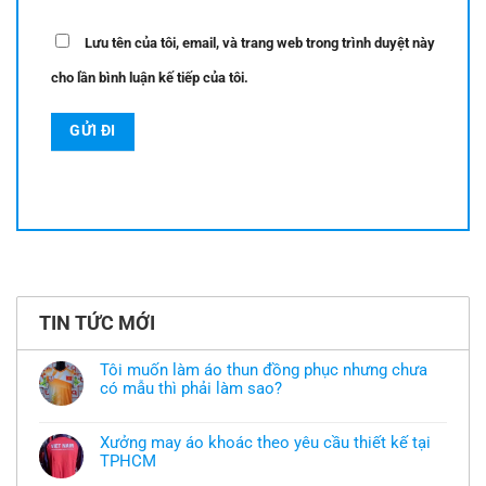
Lưu tên của tôi, email, và trang web trong trình duyệt này
cho lần bình luận kế tiếp của tôi.
TIN TỨC MỚI
Tôi muốn làm áo thun đồng phục nhưng chưa
có mẫu thì phải làm sao?
Không
có
bình
Xưởng may áo khoác theo yêu cầu thiết kế tại
luận
TPHCM
ở
Tôi
Không