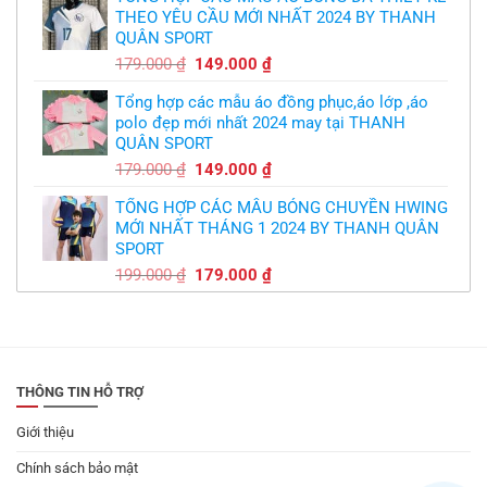
THEO YÊU CẦU MỚI NHẤT 2024 BY THANH
350.000 ₫.
là:
QUÂN SPORT
300.000 ₫.
Giá
Giá
179.000
₫
149.000
₫
gốc
hiện
Tổng hợp các mẫu áo đồng phục,áo lớp ,áo
là:
tại
polo đẹp mới nhất 2024 may tại THANH
179.000 ₫.
là:
QUÂN SPORT
149.000 ₫.
Giá
Giá
179.000
₫
149.000
₫
gốc
hiện
TỔNG HỢP CÁC MẪU BÓNG CHUYỀN HWING
là:
tại
MỚI NHẤT THÁNG 1 2024 BY THANH QUÂN
179.000 ₫.
là:
SPORT
149.000 ₫.
Giá
Giá
199.000
₫
179.000
₫
gốc
hiện
là:
tại
199.000 ₫.
là:
179.000 ₫.
THÔNG TIN HỖ TRỢ
Giới thiệu
Chính sách bảo mật