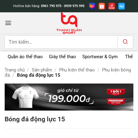
Bỏ
Hotline bán hàng:
0961 795 975
-
0939 975 995
qua
nội
dung
Tìm
kiếm:
Quần áo thể thao
Giày thể thao
Sportwear & Gym
Thể t
Trang chủ
/
Sản phẩm
/
Phụ kiện thể thao
/
Phụ kiện bóng
đá
/
Bóng đá động lực 15
Bóng đá động lực 15