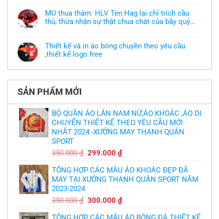
muốn
có
làm
bình
áo
MU thua thảm: HLV Ten Hag lại chỉ trích cầu
luận
thun
thủ, thừa nhận sự thật chua chát của bầy quỷ
ở
đồng
Xưởng
nhỏ
phục
Không
may
nhưng
có
áo
chưa
bình
khoác
Thiết kế và in áo bóng chuyền theo yêu cầu
có
luận
theo
mẫu
,thiết kế logo free
ở
yêu
thì
MU
cầu
Không
phải
thua
thiết
có
làm
thảm:
kế
bình
sao?
HLV
tại
luận
Ten
TPHCM
ở
Hag
SẢN PHẨM MỚI
Thiết
lại
kế
chỉ
và
trích
in
BỘ QUẦN ÁO LÂN NAM NỮ,ÁO KHOÁC ,ÁO DI
cầu
áo
thủ,
CHUYỂN THIẾT KẾ THEO YÊU CẦU MỚI
bóng
thừa
chuyền
nhận
NHẤT 2024 -XƯỞNG MAY THANH QUÂN
theo
sự
yêu
SPORT
thật
cầu
chua
,thiết
Giá
Giá
350.000
₫
299.000
₫
chát
kế
của
gốc
hiện
logo
bầy
free
TỔNG HỢP CÁC MẪU ÁO KHOÁC ĐẸP ĐÃ
là:
tại
quỷ
nhỏ
MAY TẠI XƯỞNG THANH QUÂN SPORT NĂM
350.000 ₫.
là:
2023-2024
299.000 ₫.
Giá
Giá
350.000
₫
300.000
₫
gốc
hiện
TỔNG HỢP CÁC MẪU ÁO BÓNG ĐÁ THIẾT KẾ
là:
tại