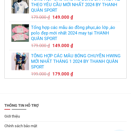
THEO YÊU CẦU MỚI NHẤT 2024 BY THANH
350.000 ₫.
là:
QUÂN SPORT
300.000 ₫.
Giá
Giá
179.000
₫
149.000
₫
gốc
hiện
Tổng hợp các mẫu áo đồng phục,áo lớp ,áo
là:
tại
polo đẹp mới nhất 2024 may tại THANH
179.000 ₫.
là:
QUÂN SPORT
149.000 ₫.
Giá
Giá
179.000
₫
149.000
₫
gốc
hiện
TỔNG HỢP CÁC MẪU BÓNG CHUYỀN HWING
là:
tại
MỚI NHẤT THÁNG 1 2024 BY THANH QUÂN
179.000 ₫.
là:
SPORT
149.000 ₫.
Giá
Giá
199.000
₫
179.000
₫
gốc
hiện
là:
tại
199.000 ₫.
là:
179.000 ₫.
THÔNG TIN HỖ TRỢ
Giới thiệu
Chính sách bảo mật