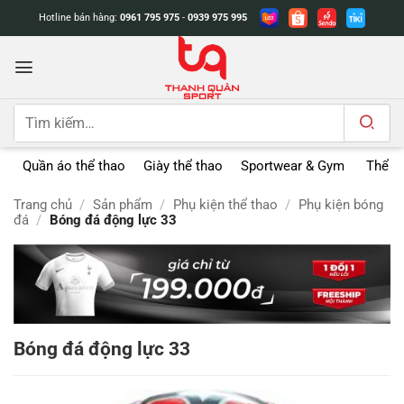
Bỏ
Hotline bán hàng:
0961 795 975
-
0939 975 995
qua
nội
dung
Tìm
kiếm:
Quần áo thể thao
Giày thể thao
Sportwear & Gym
Thể t
Trang chủ
/
Sản phẩm
/
Phụ kiện thể thao
/
Phụ kiện bóng
đá
/
Bóng đá động lực 33
Bóng đá động lực 33