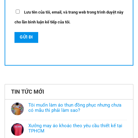
Lưu tên của tôi, email, và trang web trong trình duyệt này
cho lần bình luận kế tiếp của tôi.
TIN TỨC MỚI
Tôi muốn làm áo thun đồng phục nhưng chưa
có mẫu thì phải làm sao?
Không
có
bình
Xưởng may áo khoác theo yêu cầu thiết kế tại
luận
TPHCM
ở
Tôi
Không