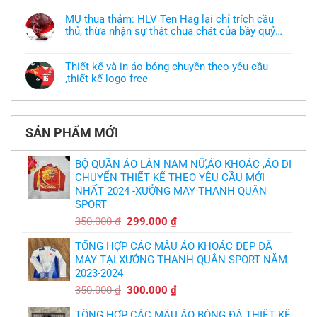
muốn
có
làm
bình
áo
MU thua thảm: HLV Ten Hag lại chỉ trích cầu
luận
thun
thủ, thừa nhận sự thật chua chát của bầy quỷ
ở
đồng
Xưởng
nhỏ
phục
Không
may
nhưng
có
áo
chưa
bình
khoác
Thiết kế và in áo bóng chuyền theo yêu cầu
có
luận
theo
mẫu
,thiết kế logo free
ở
yêu
thì
MU
cầu
Không
phải
thua
thiết
có
làm
thảm:
kế
bình
sao?
HLV
tại
luận
Ten
TPHCM
ở
Hag
SẢN PHẨM MỚI
Thiết
lại
kế
chỉ
và
trích
in
BỘ QUẦN ÁO LÂN NAM NỮ,ÁO KHOÁC ,ÁO DI
cầu
áo
thủ,
CHUYỂN THIẾT KẾ THEO YÊU CẦU MỚI
bóng
thừa
chuyền
nhận
NHẤT 2024 -XƯỞNG MAY THANH QUÂN
theo
sự
yêu
SPORT
thật
cầu
chua
,thiết
Giá
Giá
350.000
₫
299.000
₫
chát
kế
của
gốc
hiện
logo
bầy
free
TỔNG HỢP CÁC MẪU ÁO KHOÁC ĐẸP ĐÃ
là:
tại
quỷ
nhỏ
MAY TẠI XƯỞNG THANH QUÂN SPORT NĂM
350.000 ₫.
là:
2023-2024
299.000 ₫.
Giá
Giá
350.000
₫
300.000
₫
gốc
hiện
TỔNG HỢP CÁC MẪU ÁO BÓNG ĐÁ THIẾT KẾ
là:
tại