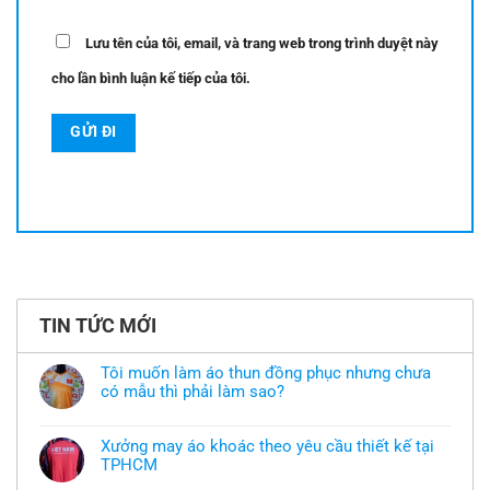
Lưu tên của tôi, email, và trang web trong trình duyệt này
cho lần bình luận kế tiếp của tôi.
TIN TỨC MỚI
Tôi muốn làm áo thun đồng phục nhưng chưa
có mẫu thì phải làm sao?
Không
có
bình
Xưởng may áo khoác theo yêu cầu thiết kế tại
luận
TPHCM
ở
Tôi
Không