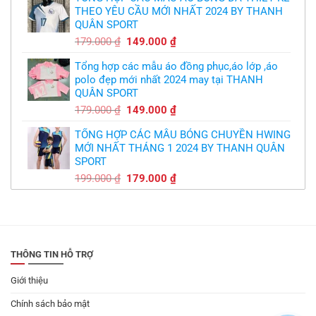
THEO YÊU CẦU MỚI NHẤT 2024 BY THANH
350.000 ₫.
là:
QUÂN SPORT
300.000 ₫.
Giá
Giá
179.000
₫
149.000
₫
gốc
hiện
Tổng hợp các mẫu áo đồng phục,áo lớp ,áo
là:
tại
polo đẹp mới nhất 2024 may tại THANH
179.000 ₫.
là:
QUÂN SPORT
149.000 ₫.
Giá
Giá
179.000
₫
149.000
₫
gốc
hiện
TỔNG HỢP CÁC MẪU BÓNG CHUYỀN HWING
là:
tại
MỚI NHẤT THÁNG 1 2024 BY THANH QUÂN
179.000 ₫.
là:
SPORT
149.000 ₫.
Giá
Giá
199.000
₫
179.000
₫
gốc
hiện
là:
tại
199.000 ₫.
là:
179.000 ₫.
THÔNG TIN HỖ TRỢ
Giới thiệu
Chính sách bảo mật