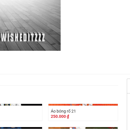
3
Áo bóng rổ 21
250.000
₫
-
40.000
₫