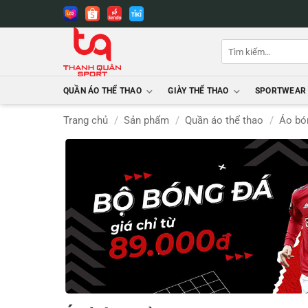
Bỏ
qua
nội
Tìm
dung
kiếm:
QUẦN ÁO THỂ THAO
GIÀY THỂ THAO
SPORTWEAR
Trang chủ
/
Sản phẩm
/
Quần áo thể thao
/
Áo bó