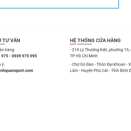
Ợ TƯ VẤN
HỆ THỐNG CỬA HÀNG
án hàng:
- 219 Lý Thường Kiệt, phường 15,
 975 - 0939 975 995
TP Hồ Chí Minh
 ý:
- Chợ Gò Đào - Thôn Đại Khoan - 
anhquansport.com
Lâm - Huyện Phù Cát - Tỉnh Bình 