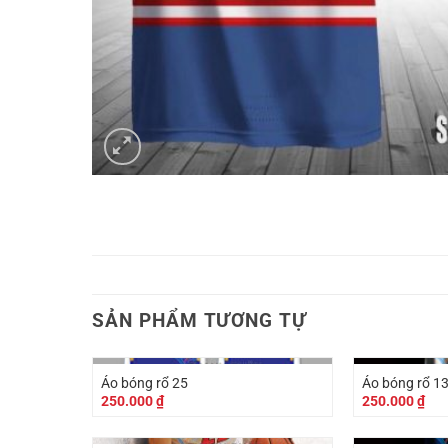
SẢN PHẨM TƯƠNG TỰ
Áo bóng rổ 25
Áo bóng rổ 1
250.000
₫
250.000
₫