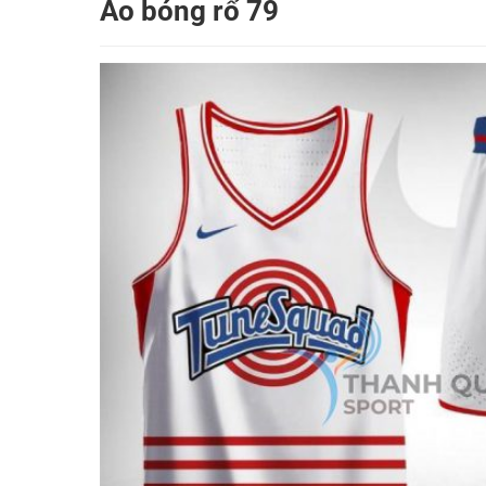
Áo bóng rổ 79