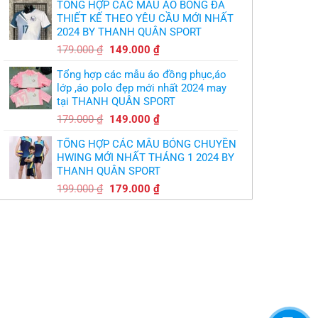
TỔNG HỢP CÁC MẪU ÁO BÓNG ĐÁ
là:
tại
THIẾT KẾ THEO YÊU CẦU MỚI NHẤT
350.000 ₫.
là:
2024 BY THANH QUÂN SPORT
300.000 ₫.
Giá
Giá
179.000
₫
149.000
₫
gốc
hiện
Tổng hợp các mẫu áo đồng phục,áo
là:
tại
lớp ,áo polo đẹp mới nhất 2024 may
179.000 ₫.
là:
tại THANH QUÂN SPORT
149.000 ₫.
Giá
Giá
179.000
₫
149.000
₫
gốc
hiện
TỔNG HỢP CÁC MẪU BÓNG CHUYỀN
là:
tại
HWING MỚI NHẤT THÁNG 1 2024 BY
179.000 ₫.
là:
THANH QUÂN SPORT
149.000 ₫.
Giá
Giá
199.000
₫
179.000
₫
gốc
hiện
là:
tại
199.000 ₫.
là:
179.000 ₫.