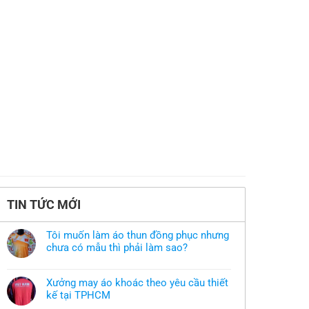
TIN TỨC MỚI
Tôi muốn làm áo thun đồng phục nhưng
chưa có mẫu thì phải làm sao?
Không
có
bình
Xưởng may áo khoác theo yêu cầu thiết
luận
ở
kế tại TPHCM
Tôi
Không