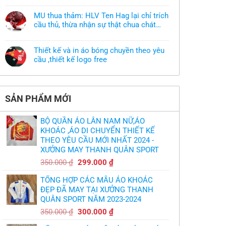
muốn
có
làm
bình
áo
MU thua thảm: HLV Ten Hag lại chỉ trích
luận
thun
ở
cầu thủ, thừa nhận sự thật chua chát
đồng
Xưởng
phục
của bầy quỷ nhỏ
Không
may
nhưng
có
áo
chưa
bình
khoác
có
Thiết kế và in áo bóng chuyền theo yêu
luận
theo
mẫu
ở
cầu ,thiết kế logo free
yêu
thì
MU
cầu
phải
Không
thua
thiết
làm
có
thảm:
kế
sao?
bình
HLV
tại
luận
Ten
TPHCM
ở
Hag
SẢN PHẨM MỚI
Thiết
lại
kế
chỉ
và
trích
in
cầu
BỘ QUẦN ÁO LÂN NAM NỮ,ÁO
áo
thủ,
bóng
KHOÁC ,ÁO DI CHUYỂN THIẾT KẾ
thừa
chuyền
nhận
THEO YÊU CẦU MỚI NHẤT 2024 -
theo
sự
yêu
XƯỞNG MAY THANH QUÂN SPORT
thật
cầu
chua
,thiết
Giá
Giá
chát
350.000
₫
299.000
₫
kế
của
gốc
hiện
logo
bầy
free
TỔNG HỢP CÁC MẪU ÁO KHOÁC
quỷ
là:
tại
nhỏ
ĐẸP ĐÃ MAY TẠI XƯỞNG THANH
350.000 ₫.
là:
QUÂN SPORT NĂM 2023-2024
299.000 ₫.
Giá
Giá
350.000
₫
300.000
₫
gốc
hiện