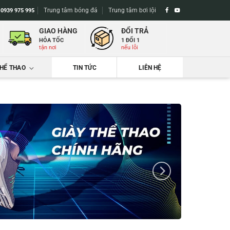
Trung tâm bóng đá
Trung tâm bơi lội
-
0939 975 995
GIAO HÀNG
ĐỔI TRẢ
HỎA TỐC
1 ĐỔI 1
tận nơi
nếu lỗi
THỂ THAO
TIN TỨC
LIÊN HỆ