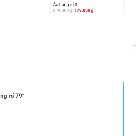
9
Áo bóng rổ 3
Giá
Giá
219.000
₫
179.000
₫
gốc
hiện
là:
tại
219.000 ₫.
là:
179.000 ₫.
óng rổ 79”