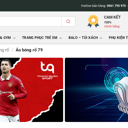
Hotline bán hàng:
0961 795 975
CAM KẾT
100%
chính hãng
 & GYM
TRANG PHỤC TRẺ EM
BALO – TÚI XÁCH
PHỤ KIỆN 
ng rổ
/
Áo bóng rổ 79