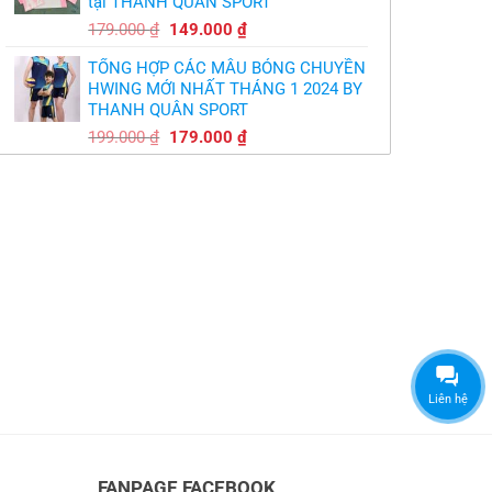
tại THANH QUÂN SPORT
149.000 ₫.
Giá
Giá
179.000
₫
149.000
₫
gốc
hiện
TỔNG HỢP CÁC MẪU BÓNG CHUYỀN
là:
tại
HWING MỚI NHẤT THÁNG 1 2024 BY
179.000 ₫.
là:
THANH QUÂN SPORT
149.000 ₫.
Giá
Giá
199.000
₫
179.000
₫
gốc
hiện
là:
tại
199.000 ₫.
là:
179.000 ₫.
Liên hệ
FANPAGE FACEBOOK