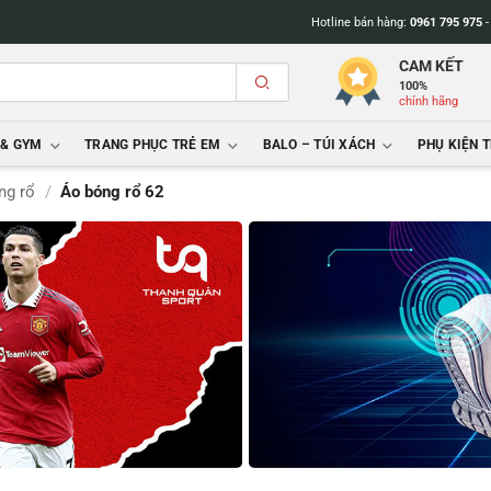
Hotline bán hàng:
0961 795 975
CAM KẾT
100%
chính hãng
 & GYM
TRANG PHỤC TRẺ EM
BALO – TÚI XÁCH
PHỤ KIỆN 
ng rổ
/
Áo bóng rổ 62