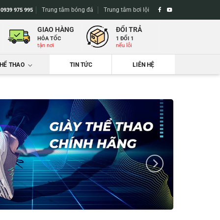
Trung tâm bóng đá
Trung tâm bơi lội
-
0939 975 995
GIAO HÀNG
ĐỔI TRẢ
HỎA TỐC
1 ĐỔI 1
tận nơi
nếu lỗi
THỂ THAO
TIN TỨC
LIÊN HỆ