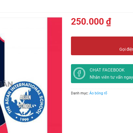
250.000
₫
Gọi điệ
CHAT FACEBOOK
Nhân viên tư vấn ngay
Danh mục:
Áo bóng rổ