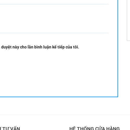
 duyệt này cho lần bình luận kế tiếp của tôi.
Ợ TƯ VẤN
HỆ THỐNG CỬA HÀNG