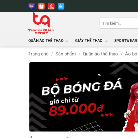
Bỏ
qua
nội
Tìm
dung
kiếm:
QUẦN ÁO THỂ THAO
GIÀY THỂ THAO
SPORTWEAR
Trang chủ
/
Sản phẩm
/
Quần áo thể thao
/
Áo bó