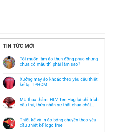
TIN TỨC MỚI
Tôi muốn làm áo thun đồng phục nhưng
chưa có mẫu thì phải làm sao?
Không
có
bình
Xưởng may áo khoác theo yêu cầu thiết
luận
ở
kế tại TPHCM
Tôi
Không
muốn
có
làm
bình
áo
MU thua thảm: HLV Ten Hag lại chỉ trích
luận
thun
ở
cầu thủ, thừa nhận sự thật chua chát
đồng
Xưởng
phục
của bầy quỷ nhỏ
Không
may
nhưng
có
áo
chưa
bình
khoác
có
Thiết kế và in áo bóng chuyền theo yêu
luận
theo
mẫu
ở
cầu ,thiết kế logo free
yêu
thì
MU
cầu
phải
Không
thua