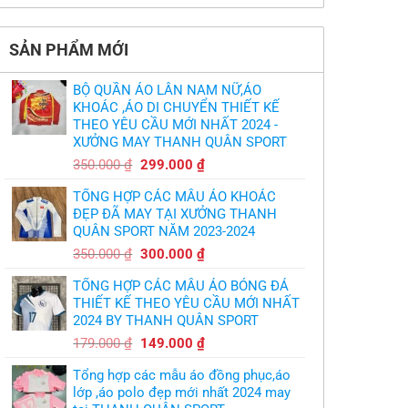
thiết
làm
có
thảm:
kế
sao?
bình
HLV
tại
luận
Ten
TPHCM
ở
Hag
SẢN PHẨM MỚI
Thiết
lại
kế
chỉ
và
trích
in
cầu
BỘ QUẦN ÁO LÂN NAM NỮ,ÁO
áo
thủ,
bóng
KHOÁC ,ÁO DI CHUYỂN THIẾT KẾ
thừa
chuyền
nhận
THEO YÊU CẦU MỚI NHẤT 2024 -
theo
sự
yêu
XƯỞNG MAY THANH QUÂN SPORT
thật
cầu
chua
,thiết
Giá
Giá
chát
350.000
₫
299.000
₫
kế
của
gốc
hiện
logo
bầy
free
TỔNG HỢP CÁC MẪU ÁO KHOÁC
quỷ
là:
tại
nhỏ
ĐẸP ĐÃ MAY TẠI XƯỞNG THANH
350.000 ₫.
là:
QUÂN SPORT NĂM 2023-2024
299.000 ₫.
Giá
Giá
350.000
₫
300.000
₫
gốc
hiện
TỔNG HỢP CÁC MẪU ÁO BÓNG ĐÁ
là:
tại
THIẾT KẾ THEO YÊU CẦU MỚI NHẤT
350.000 ₫.
là:
2024 BY THANH QUÂN SPORT
300.000 ₫.
Giá
Giá
179.000
₫
149.000
₫
gốc
hiện
Tổng hợp các mẫu áo đồng phục,áo
là:
tại
lớp ,áo polo đẹp mới nhất 2024 may
179.000 ₫.
là: