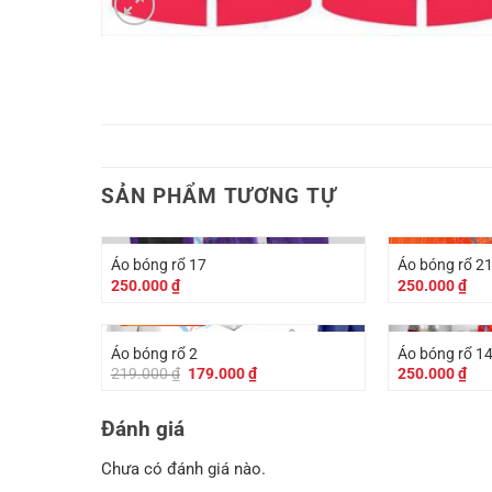
SẢN PHẨM TƯƠNG TỰ
Áo bóng rổ 17
Áo bóng rổ 2
250.000
₫
250.000
₫
-
40.000
₫
Áo bóng rổ 2
Áo bóng rổ 1
Giá
Giá
219.000
₫
179.000
₫
250.000
₫
gốc
hiện
là:
tại
219.000 ₫.
là:
Đánh giá
179.000 ₫.
Chưa có đánh giá nào.