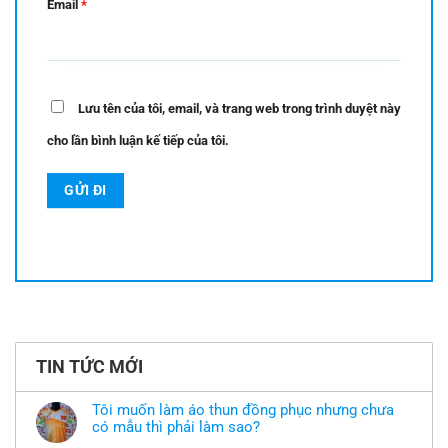
Email
*
Lưu tên của tôi, email, và trang web trong trình duyệt này
cho lần bình luận kế tiếp của tôi.
TIN TỨC MỚI
Tôi muốn làm áo thun đồng phục nhưng chưa
có mẫu thì phải làm sao?
Không