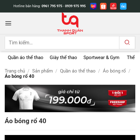
Bỏ
Hotline bán hàng:
0961 795 975
-
0939 975 995
qua
nội
dung
Tìm
kiếm:
Quần áo thể thao
Giày thể thao
Sportwear & Gym
Thể t
Trang chủ
/
Sản phẩm
/
Quần áo thể thao
/
Áo bóng rổ
/
Áo bóng rổ 40
Áo bóng rổ 40