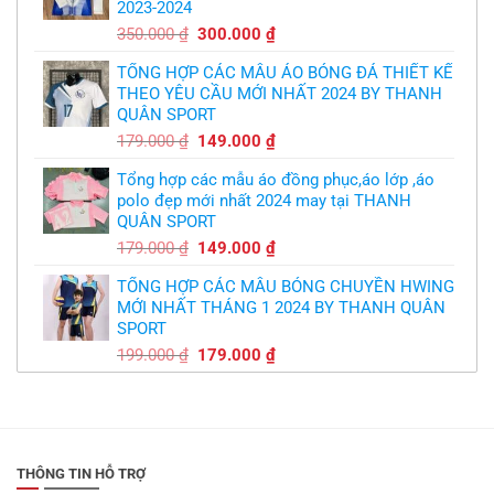
2023-2024
299.000 ₫.
Giá
Giá
350.000
₫
300.000
₫
gốc
hiện
TỔNG HỢP CÁC MẪU ÁO BÓNG ĐÁ THIẾT KẾ
là:
tại
THEO YÊU CẦU MỚI NHẤT 2024 BY THANH
350.000 ₫.
là:
QUÂN SPORT
300.000 ₫.
Giá
Giá
179.000
₫
149.000
₫
gốc
hiện
Tổng hợp các mẫu áo đồng phục,áo lớp ,áo
là:
tại
polo đẹp mới nhất 2024 may tại THANH
179.000 ₫.
là:
QUÂN SPORT
149.000 ₫.
Giá
Giá
179.000
₫
149.000
₫
gốc
hiện
TỔNG HỢP CÁC MẪU BÓNG CHUYỀN HWING
là:
tại
MỚI NHẤT THÁNG 1 2024 BY THANH QUÂN
179.000 ₫.
là:
SPORT
149.000 ₫.
Giá
Giá
199.000
₫
179.000
₫
gốc
hiện
là:
tại
199.000 ₫.
là:
179.000 ₫.
THÔNG TIN HỖ TRỢ