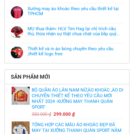
có
bình
Xưởng may áo khoác theo yêu cầu thiết kế tại
luận
TPHCM
ở
Tôi
Không
muốn
có
làm
bình
áo
MU thua thảm: HLV Ten Hag lại chỉ trích cầu
luận
thun
thủ, thừa nhận sự thật chua chát của bầy quỷ
ở
đồng
Xưởng
nhỏ
phục
Không
may
nhưng
có
áo
chưa
bình
khoác
Thiết kế và in áo bóng chuyền theo yêu cầu
có
luận
theo
mẫu
,thiết kế logo free
ở
yêu
thì
MU
cầu
Không
phải
thua
thiết
có
làm
thảm:
kế
bình
sao?
HLV
tại
luận
Ten
TPHCM
ở
Hag
SẢN PHẨM MỚI
Thiết
lại
kế
chỉ
và
trích
in
BỘ QUẦN ÁO LÂN NAM NỮ,ÁO KHOÁC ,ÁO DI
cầu
áo
thủ,
CHUYỂN THIẾT KẾ THEO YÊU CẦU MỚI
bóng
thừa
chuyền
nhận
NHẤT 2024 -XƯỞNG MAY THANH QUÂN
theo
sự
yêu
SPORT
thật
cầu
chua
,thiết
Giá
Giá
350.000
₫
299.000
₫
chát
kế
của
gốc
hiện
logo
bầy
free
TỔNG HỢP CÁC MẪU ÁO KHOÁC ĐẸP ĐÃ
là:
tại
quỷ
nhỏ
MAY TẠI XƯỞNG THANH QUÂN SPORT NĂM
350.000 ₫.
là: