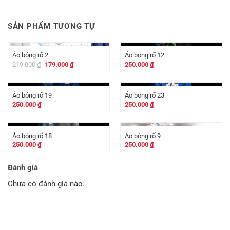
SẢN PHẨM TƯƠNG TỰ
-
40.000
₫
Áo bóng rổ 2
Áo bóng rổ 12
Giá
Giá
219.000
₫
179.000
₫
250.000
₫
gốc
hiện
là:
tại
219.000 ₫.
là:
179.000 ₫.
Áo bóng rổ 19
Áo bóng rổ 23
250.000
₫
250.000
₫
Áo bóng rổ 18
Áo bóng rổ 9
250.000
₫
250.000
₫
Đánh giá
Chưa có đánh giá nào.