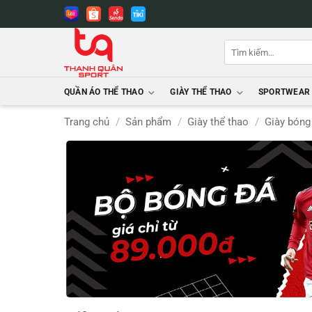
Bỏ
qua
nội
Tìm
dung
kiếm:
QUẦN ÁO THỂ THAO
GIÀY THỂ THAO
SPORTWEAR
Trang chủ
/
Sản phẩm
/
Giày thể thao
/
Giày bóng