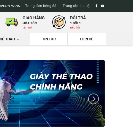
Trung tâm bóng đá
Trung tâm bơi lội
-
0939 975 995
GIAO HÀNG
ĐỔI TRẢ
HỎA TỐC
1 ĐỔI 1
tận nơi
nếu lỗi
THỂ THAO
TIN TỨC
LIÊN HỆ