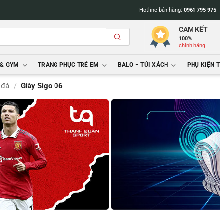
Hotline bán hàng:
0961 795 975
CAM KẾT
100%
chính hãng
 & GYM
TRANG PHỤC TRẺ EM
BALO – TÚI XÁCH
PHỤ KIỆN 
 đá
/
Giày Sigo 06