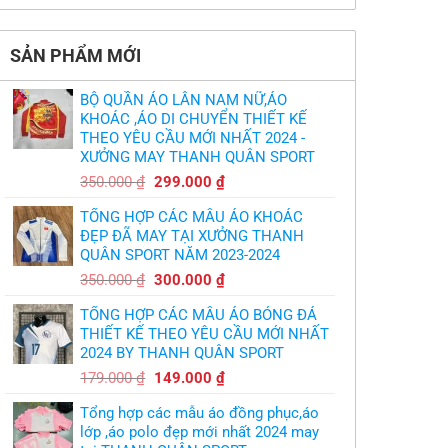
thiết
làm
có
thảm:
kế
sao?
bình
HLV
tại
luận
Ten
TPHCM
ở
Hag
SẢN PHẨM MỚI
Thiết
lại
kế
chỉ
và
trích
in
cầu
BỘ QUẦN ÁO LÂN NAM NỮ,ÁO
áo
thủ,
bóng
KHOÁC ,ÁO DI CHUYỂN THIẾT KẾ
thừa
chuyền
nhận
THEO YÊU CẦU MỚI NHẤT 2024 -
theo
sự
yêu
XƯỞNG MAY THANH QUÂN SPORT
thật
cầu
chua
,thiết
Giá
Giá
chát
350.000
₫
299.000
₫
kế
của
gốc
hiện
logo
bầy
free
TỔNG HỢP CÁC MẪU ÁO KHOÁC
quỷ
là:
tại
nhỏ
ĐẸP ĐÃ MAY TẠI XƯỞNG THANH
350.000 ₫.
là:
QUÂN SPORT NĂM 2023-2024
299.000 ₫.
Giá
Giá
350.000
₫
300.000
₫
gốc
hiện
TỔNG HỢP CÁC MẪU ÁO BÓNG ĐÁ
là:
tại
THIẾT KẾ THEO YÊU CẦU MỚI NHẤT
350.000 ₫.
là:
2024 BY THANH QUÂN SPORT
300.000 ₫.
Giá
Giá
179.000
₫
149.000
₫
gốc
hiện
Tổng hợp các mẫu áo đồng phục,áo
là:
tại
lớp ,áo polo đẹp mới nhất 2024 may
179.000 ₫.
là: