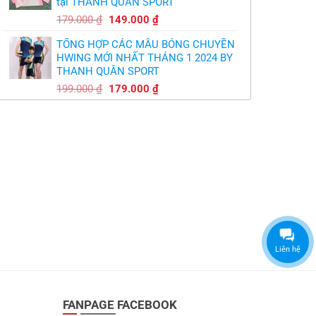
tại THANH QUÂN SPORT
149.000 ₫.
Giá
Giá
179.000
₫
149.000
₫
gốc
hiện
TỔNG HỢP CÁC MẪU BÓNG CHUYỀN
là:
tại
HWING MỚI NHẤT THÁNG 1 2024 BY
179.000 ₫.
là:
THANH QUÂN SPORT
149.000 ₫.
Giá
Giá
199.000
₫
179.000
₫
gốc
hiện
là:
tại
199.000 ₫.
là:
179.000 ₫.
Liên hệ
FANPAGE FACEBOOK