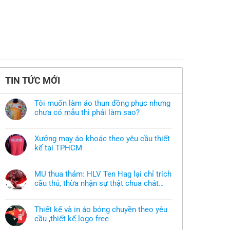
TIN TỨC MỚI
Tôi muốn làm áo thun đồng phục nhưng
chưa có mẫu thì phải làm sao?
Không
có
bình
Xưởng may áo khoác theo yêu cầu thiết
luận
ở
kế tại TPHCM
Tôi
Không
muốn
có
làm
bình
áo
MU thua thảm: HLV Ten Hag lại chỉ trích
luận
thun
ở
cầu thủ, thừa nhận sự thật chua chát
đồng
Xưởng
phục
của bầy quỷ nhỏ
Không
may
nhưng
có
áo
chưa
bình
khoác
có
Thiết kế và in áo bóng chuyền theo yêu
luận
theo
mẫu
ở
cầu ,thiết kế logo free
yêu
thì
MU
cầu
phải
Không
thua